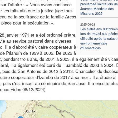
 sur l'affaire : « Nous avons confiance
proclamée sainte lors de
Journée Mondiale des
les faits afin que la justice juge tous
Missions 2025
u de la souffrance de la famille Arcos
e place pour la spéculation ».
2025-06-21
Les Salésiens distribuen
kits de travail aux pêch
28 janvier 1971 et a été ordonné prêtre
difficulté après la catast
a vie au service pastoral dans diverses
environnementale
 Il a d'abord été vicaire coopérateur à
d'Esmeraldas
 de Pilahuín de 1999 à 2002. De 2022 à
t, pendant trois ans, de 2001 à 2003, il a également été vicai
téral, il a également été curé de Huambaló de 2003 à 2004. 
l, puis de San Antonio de 2012 à 2013. Chancelier du diocès
caire coopérateur d'Izamba de 2017 à sa mort. Il a étudié à
r, puis s'est inscrit au séminaire de San José. Il a ensuite étu
gence Fides 06/12/2024)