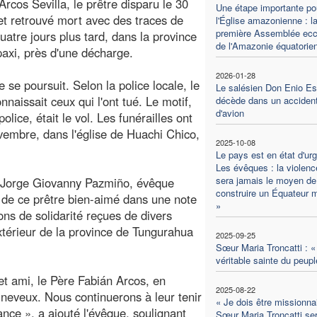
Arcos Sevilla, le prêtre disparu le 30
Une étape importante po
et retrouvé mort avec des traces de
l'Église amazonienne : l
première Assemblée ecc
quatre jours plus tard, dans la province
de l'Amazonie équatorie
axi, près d'une décharge.
2026-01-28
e se poursuit. Selon la police locale, le
Le salésien Don Enio E
nnaissait ceux qui l'ont tué. Le motif,
décède dans un acciden
d'avion
police, était le vol. Les funérailles ont
ovembre, dans l'église de Huachi Chico,
2025-10-08
Le pays est en état d'ur
Les évêques : la violenc
sera jamais le moyen de
r Jorge Giovanny Pazmiño, évêque
construire un Équateur m
 de ce prêtre bien-aimé dans une note
»
ons de solidarité reçues de divers
'extérieur de la province de Tungurahua
2025-09-25
Sœur Maria Troncatti : «
véritable sainte du peupl
 et ami, le Père Fabián Arcos, en
2025-08-22
 neveux. Nous continuerons à leur tenir
« Je dois être missionnai
nce », a ajouté l'évêque, soulignant
Sœur Maria Troncatti se