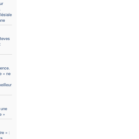
ur
a
lésiale
nne
steves
t
gence.
e « ne
eilleur
 une
e »
re » :
ra