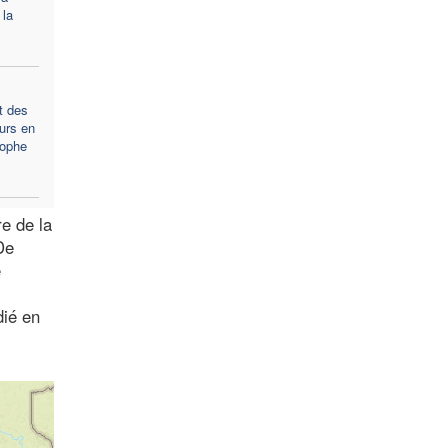
 la
t des
eurs en
rophe
re de la
De
e
dié en