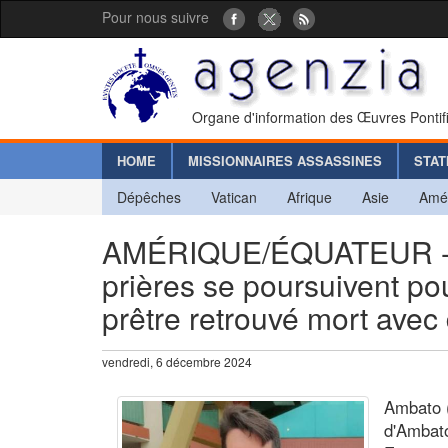
Pour nous suivre
Organe d'information des Œuvres Pontif
HOME
MISSIONNAIRES ASSASSINES
STAT
Dépêches
Vatican
Afrique
Asie
Amé
AMÉRIQUE/ÉQUATEUR - Un 
prières se poursuivent po
prêtre retrouvé mort avec 
vendredi, 6 décembre 2024
Ambato (
d'Ambato