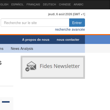
GLISH
ESPAÑOL
FRANÇAIS
DEUTSCH
CHINESE
ARABIC
jeudi, 6 août 2026 [GMT +1]
Entrer
recherche avancée
A propos de nous
nous contacter
ns
News Analysis
s