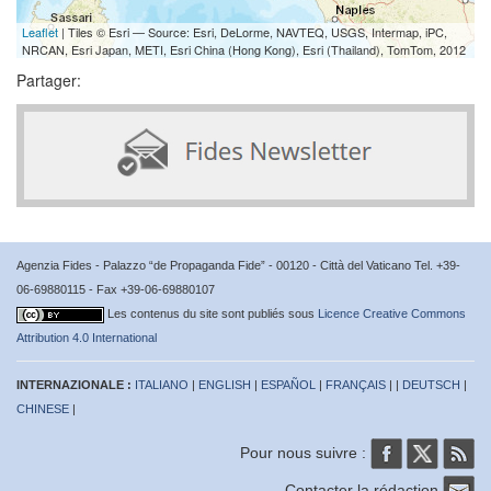
Leaflet
| Tiles © Esri — Source: Esri, DeLorme, NAVTEQ, USGS, Intermap, iPC,
NRCAN, Esri Japan, METI, Esri China (Hong Kong), Esri (Thailand), TomTom, 2012
Partager:
Agenzia Fides - Palazzo “de Propaganda Fide” - 00120 - Città del Vaticano Tel. +39-
06-69880115 - Fax +39-06-69880107
Les contenus du site sont publiés sous
Licence Creative Commons
Attribution 4.0 International
INTERNAZIONALE :
ITALIANO
|
ENGLISH
|
ESPAÑOL
|
FRANÇAIS
| |
DEUTSCH
|
CHINESE
|
Pour nous suivre :
Contacter la rédaction