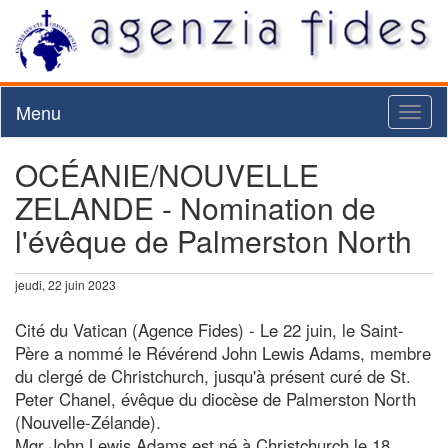
Menu
Toggl
naviga
OCÉANIE/NOUVELLE
ZELANDE - Nomination de
l'évêque de Palmerston North
jeudi, 22 juin 2023
Cité du Vatican (Agence Fides) - Le 22 juin, le Saint-
Père a nommé le Révérend John Lewis Adams, membre
du clergé de Christchurch, jusqu'à présent curé de St.
Peter Chanel, évêque du diocèse de Palmerston North
(Nouvelle-Zélande).
Mgr John Lewis Adams est né à Christchurch le 18