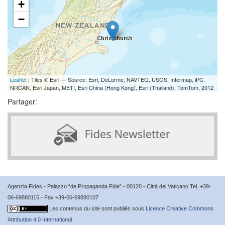
+
−
Leaflet
| Tiles © Esri — Source: Esri, DeLorme, NAVTEQ, USGS, Intermap, iPC,
NRCAN, Esri Japan, METI, Esri China (Hong Kong), Esri (Thailand), TomTom, 2012
Partager:
Agenzia Fides - Palazzo “de Propaganda Fide” - 00120 - Città del Vaticano Tel. +39-
06-69880115 - Fax +39-06-69880107
Les contenus du site sont publiés sous
Licence Creative Commons
Attribution 4.0 International