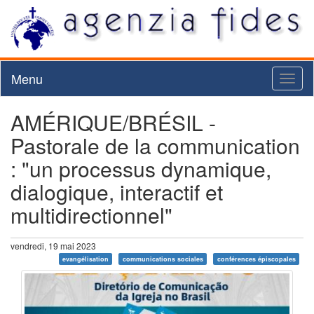
Menu
Toggl
naviga
AMÉRIQUE/BRÉSIL -
Pastorale de la communication
: "un processus dynamique,
dialogique, interactif et
multidirectionnel"
vendredi, 19 mai 2023
evangélisation
communications sociales
conférences épiscopales