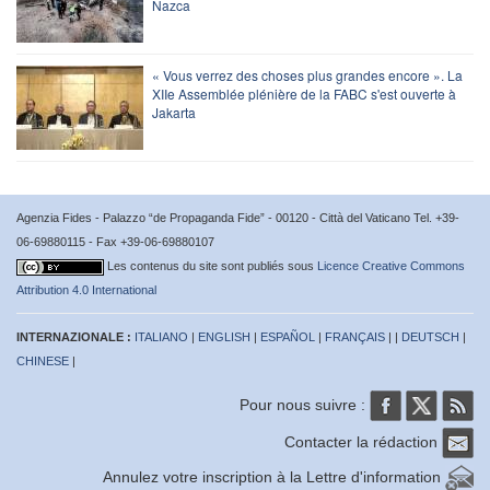
Nazca
« Vous verrez des choses plus grandes encore ». La
XIIe Assemblée plénière de la FABC s'est ouverte à
Jakarta
Agenzia Fides - Palazzo “de Propaganda Fide” - 00120 - Città del Vaticano Tel. +39-
06-69880115 - Fax +39-06-69880107
Les contenus du site sont publiés sous
Licence Creative Commons
Attribution 4.0 International
INTERNAZIONALE :
ITALIANO
|
ENGLISH
|
ESPAÑOL
|
FRANÇAIS
| |
DEUTSCH
|
CHINESE
|
Pour nous suivre :
Contacter la rédaction
Annulez votre inscription à la Lettre d'information