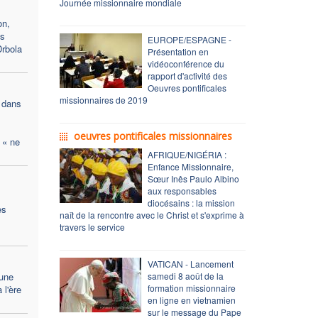
Journée missionnaire mondiale
on,
es
EUROPE/ESPAGNE -
Drbola
Présentation en
vidéoconférence du
rapport d'activité des
Oeuvres pontificales
missionnaires de 2019
 dans
oeuvres pontificales missionnaires
 « ne
AFRIQUE/NIGÉRIA :
Enfance Missionnaire,
Sœur Inês Paulo Albino
aux responsables
diocésains : la mission
es
naît de la rencontre avec le Christ et s'exprime à
travers le service
VATICAN - Lancement
 une
samedi 8 août de la
formation missionnaire
 l'ère
en ligne en vietnamien
sur le message du Pape