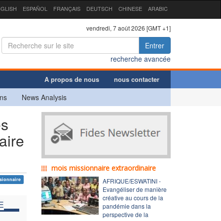
GLISH
ESPAÑOL
FRANÇAIS
DEUTSCH
CHINESE
ARABIC
vendredi, 7 août 2026 [GMT +1]
Entrer
recherche avancée
A propos de nous
nous contacter
ns
News Analysis
es
aire
mois missionnaire extraordinaire
sionnaire
AFRIQUE/ESWATINI -
Evangéliser de manière
créative au cours de la
E
pandémie dans la
perspective de la