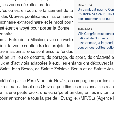
, les zones détruites par les
2024-01-04
Un samizdat pour le Cons
vres où est en cours le lancement de la
L'histoire de Sœur Elišk
l des Œuvres pontificales missionnaires
son "imprimerie de nuit"
sionnaire extraordinaire et le motif pour
tisé étant envoyé pour porter la Bonne
2019-10-23
onnaire.
VII° Congrès missionnai
national de l’Enfance
e la Foire de la Mission, avec un vaste
missionnaire, « le grand
dont la vente soutiendra les projets de
pouvoir des petites acti
tre missionnaire se sont ensuite rendus
mé en un lieu de détente, de partage, de sport, de créativité e
eux et d’activités adaptées à eux, les enfants ont découvert la
 Saint Jean Bosco, de Sainte Zdislava Berka et de Sainte Jo
célébrée par le Père Vladimír Novák, accompagnée par les ch
irecteur national des Œuvres pontificales missionnaires a acc
emis une petite croix, une écharpe et un don, en les invitant 
pour annoncer à tous la joie de l’Evangile. (MR/SL) (Agence 