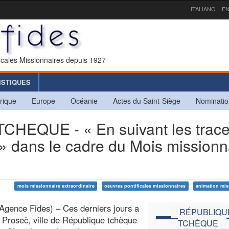
ITALIANO
EN
icales Missionnaires depuis 1927
ISTIQUES
rique
Europe
Océanie
Actes du Saint-Siège
Nominatio
EQUE - « En suivant les trac
» dans le cadre du Mois missionn
mois missionnaire extraordinaire
oeuvres pontificales missionnaires
animation mis
Agence Fides) – Ces derniers jours a
RÉPUBLIQU
à Proseč, ville de République tchèque
TCHÈQUE