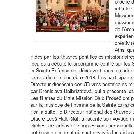
proche d
intitulé
Missionn
missionn
de l’Arc
expérien
créativi
Ainsi qu
Fides par les Œuvres pontificales missionnair
locales a débuté le programme centré sur les S
la Sainte Enfance ont découvert dans le cadre 
extraordinaire d’octobre 2019. Les participants 
Directeur diocésain des Œuvres pontificales mi
par Bronislava Halbrštátová, qui a présenté le
Les fillettes du Little Mission Club Proseč ont 
sur la musique de l’hymne de la Sainte Enfance 
Par la suite, le Directeur national des Œuvres 
Diacre Leoš Halbrštát, a raconté son voyage mi
clichés, de vidéos et d’impressions personnelles
ont besoin d’aide et où sont envoyés les aide