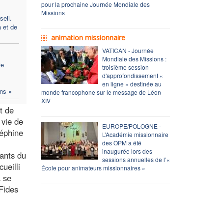
pour la prochaine Journée Mondiale des
Missions
eil.
a et de
animation missionnaire
VATICAN - Journée
Mondiale des Missions :
re
troisième session
d'approfondissement «
en ligne » destinée au
ons »
monde francophone sur le message de Léon
XIV
t de
 vie de
EUROPE/POLOGNE -
séphine
L’Académie missionnaire
des OPM a été
inaugurée lors des
ants du
sessions annuelles de l’«
ueilli
École pour animateurs missionnaires »
à se
Fides