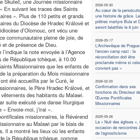
e Skuteč, une Journée missionnaire
2026-05-30
e « En suivant les traces des Saints
Au cœur de la persécuti
aires ». Plus de 110 petits et grands
une histoire de grâce. L
prêtres martyrs Bula et 
aires du Diocèse de Hradec Králové et
seront béatifiés le 6 juin
hidiocèse d’Olomouc, ont vécu une
ce communautaire pleine de joie, de
2026-05-17
té et de présence de Dieu.
L'Archevêque de Prague
e l’indique la note envoyée à l’Agence
l'ancien camp nazi : la
réconciliation doit être
es de République tchèque, à 10.00
proclamée même si cela
aints Missionnaires que les enfants de
convient pas »
de la préparation du Mois missionnaire
ont été accueillis par le Curé, le
2026-02-20
Confirmation dans ses
ssionnaires, le Père Hradec Králové, et
fonctions du Directeur d
s vêtements des habitants du Malawi.
Œuvres Pontificales
par suite exécuté une danse liturgique
Missionnaires
« Envoie-moi, j’irai ».
pontificales missionnaires, le Révérend
2025-05-26
La « Nuit des églises »,
ssionnaire au Malawi par le biais de
occasion de rencontres à
. Il a montré les lieux où les enfants
de l'agnosticisme
s de la République tchèque, comme