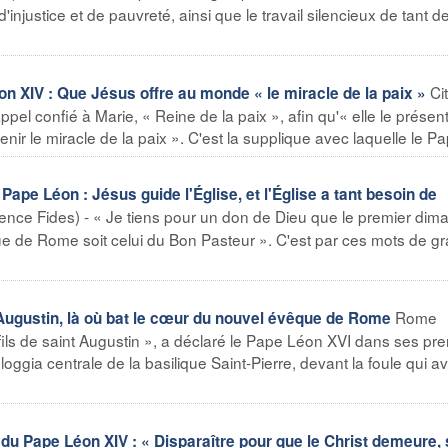
d'injustice et de pauvreté, ainsi que le travail silencieux de tant d
Ci
 XIV : Que Jésus offre au monde « le miracle de la paix »
pel confié à Marie, « Reine de la paix », afin qu'« elle le présen
r le miracle de la paix ». C'est la supplique avec laquelle le Pap
pe Léon : Jésus guide l'Église, et l'Église a tant besoin de
gence Fides) - « Je tiens pour un don de Dieu que le premier di
de Rome soit celui du Bon Pasteur ». C'est par ces mots de gr
Rome
t Augustin, là où bat le cœur du nouvel évêque de Rome
fils de saint Augustin », a déclaré le Pape Léon XVI dans ses pr
ggia centrale de la basilique Saint-Pierre, devant la foule qui av
u Pape Léon XIV : « Disparaître pour que le Christ demeure,