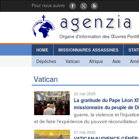
Pour nous suivre
Organe d'information des Œuvres Pontif
HOME
MISSIONNAIRES ASSASSINES
STAT
Dépêches
Vatican
Afrique
Asie
Amé
Vatican
22 mai 2025
La gratitude du Pape Léon XI
missionnaire du peuple de D
guerre, la violence et l'injus
et de faire l'expérience du pouvoir réconciliateur .
21 mai 2025
VATICAN/AUDIENCE GÉNÉRALE 