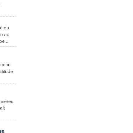
e
té du
te au
e ...
manche
atitude
emières
ait
 se