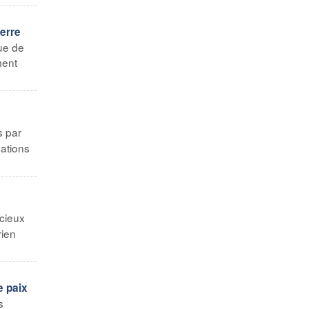
erre
que de
ment
s par
ations
écieux
rien
e paix
s