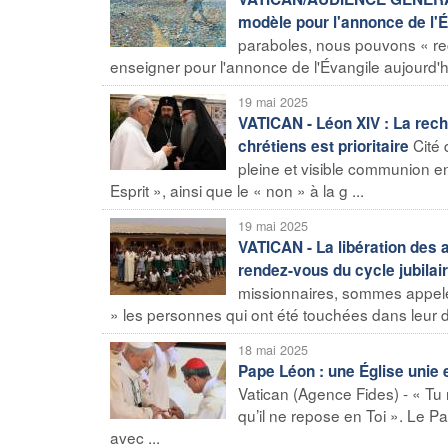
modèle pour l'annonce de l'É
paraboles, nous pouvons « re
enseigner pour l'annonce de l'Évangile aujourd'hu
19 mai 2025
VATICAN - Léon XIV : La rech
Cité 
chrétiens est prioritaire
pleine et visible communion en
Esprit », ainsi que le « non » à la g ...
19 mai 2025
VATICAN - La libération des
rendez-vous du cycle jubila
missionnaires, sommes appelés
» les personnes qui ont été touchées dans leur dign
18 mai 2025
Pape Léon : une Église unie 
Vatican (Agence Fides) - « Tu 
qu’il ne repose en Toi ». Le P
avec ...