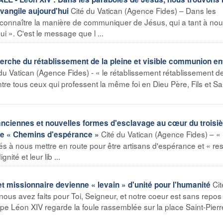
Cité du Vatican (Agence Fides) – Dans les
vangile aujourd'hui
connaître la manière de communiquer de Jésus, qui a tant à no
i ». C'est le message que l ...
erche du rétablissement de la pleine et visible communion en
du Vatican (Agence Fides) - « le rétablissement rétablissement de
tre tous ceux qui professent la même foi en Dieu Père, Fils et Sai
 anciennes et nouvelles formes d'esclavage au cœur du trois
Cité du Vatican (Agence Fides) – «
ire « Chemins d'espérance »
 à nous mettre en route pour être artisans d'espérance et « res
ité et leur lib ...
Cit
et missionnaire devienne « levain » d'unité pour l'humanité
nous avez faits pour Toi, Seigneur, et notre coeur est sans repos 
ape Léon XIV regarde la foule rassemblée sur la place Saint-Pierr