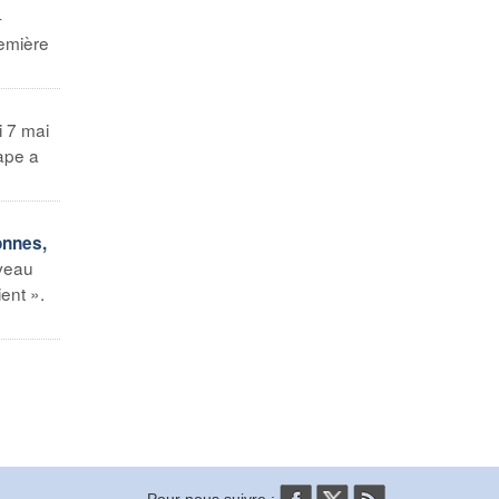
-
remière
i 7 mai
ape a
onnes,
uveau
ent ».
Pour nous suivre :