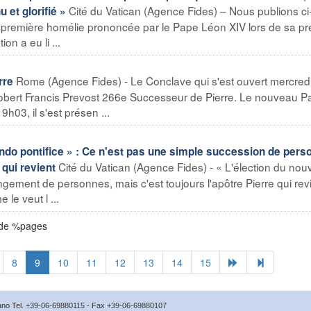
Cité du Vatican (Agence Fides) – Nous publions ci
u et glorifié »
la première homélie prononcée par le Pape Léon XIV lors de sa p
n a eu li ...
Rome (Agence Fides) - Le Conclave qui s'est ouvert mercred
rre
 Robert Francis Prevost 266e Successeur de Pierre. Le nouveau P
9h03, il s'est présen ...
ndo pontifice » : Ce n'est pas une simple succession de pers
Cité du Vatican (Agence Fides) - « L'élection du no
 qui revient
ement de personnes, mais c'est toujours l'apôtre Pierre qui revi
e veut l ...
 de %pages
8
9
10
11
12
13
14
15
icano Tel. +39-06-69880115 - Fax +39-06-69880107