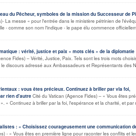
nneau du Pêcheur, symboles de la mission du Successeur de Pi
)- La messe « pour l'entrée dans le ministère pétrinien de l'évê
lle - comme son nom l'indique - le pape élu commence officielle
tique : vérité, justice et paix « mots clés » de la diplomatie
ence Fides) – Vérité, Justice, Paix. Tels sont les trois mots choisi
er le discours adressé aux Ambassadeurs et Représentants des N
entaux : vous êtes précieux. Continuez à briller par vla foi,
Cité du Vatican (Agence Fides) – « Vous êtes pr
par rien d'autre
. « Continuez à briller par la foi, l'espérance et la charité, et par 
alistes : « Choisissez courageusement une communication d
) - « Vous êtes en première ligne pour raconter les conflits et le