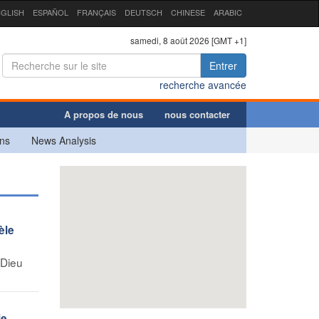
GLISH
ESPAÑOL
FRANÇAIS
DEUTSCH
CHINESE
ARABIC
samedi, 8 août 2026 [GMT +1]
Entrer
recherche avancée
A propos de nous
nous contacter
ns
News Analysis
èle
 Dieu
le