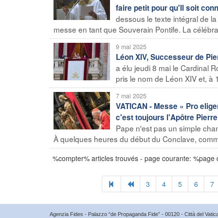
faire petit pour qu'Il soit conn
dessous le texte intégral de 
messe en tant que Souverain Pontife. La célébratio
9 mai 2025
Léon XIV, Successeur de Pie
a élu jeudi 8 mai le Cardinal
pris le nom de Léon XIV et, à 1
7 mai 2025
VATICAN - Messe « Pro elige
c'est toujours l'Apôtre Pierre
Pape n'est pas un simple chang
À quelques heures du début du Conclave, comme l
%compter% articles trouvés - page courante: %page
3
4
5
6
7
Agenzia Fides - Palazzo “de Propaganda Fide” - 00120 - Città del Vat