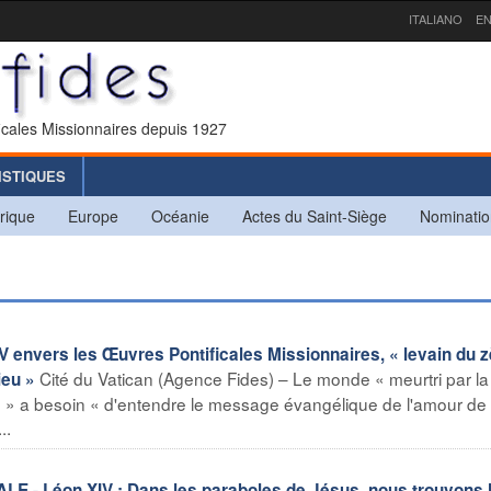
ITALIANO
EN
icales Missionnaires depuis 1927
ISTIQUES
rique
Europe
Océanie
Actes du Saint-Siège
Nominatio
V envers les Œuvres Pontificales Missionnaires, « levain du z
Cité du Vatican (Agence Fides) – Le monde « meurtri par la
ieu »
tice » a besoin « d'entendre le message évangélique de l'amour de
..
- Léon XIV : Dans les paraboles de Jésus, nous trouvons 