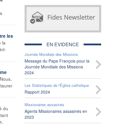
us
tre les
 la
EN EVIDENCE
nt-
Journée Mondiale des Missions
Message du Pape François pour la
Journée Mondiale des Missions
ième
2024
 Nous,
taurer
Les Statistiques de l'Église catholique
Rapport 2024
Missionaires assasinés
é du
Agents Missionaires assasinés en
tant
2023
e,