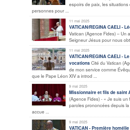
espoirs de paix, les situations 
personnes pour ...
11 mai 2025
VATICAN/REGINA CAELI - Léon
Vatican (Agence Fides) – Un ap
Seigneur Jésus pour nous obteni
11 mai 2025
VATICAN/REGINA CAELI - Le Pa
Cité du Vatican (A
vocations
de mon service comme Évêque 
que le Pape Léon XIV a introd ...
9 mai 2025
Missionnaire et fils de sain
(Agence Fides) - « Je suis un 
paroles prononcées depuis la lo
accue ...
9 mai 2025
VATICAN - Première homélie d