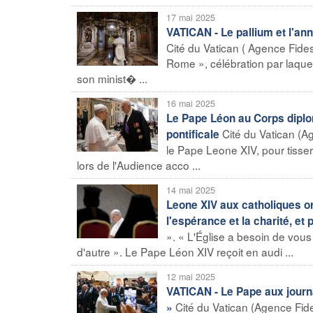
17 mai 2025
VATICAN - Le pallium et l'a
Cité du Vatican ( Agence Fides
Rome », célébration par laque
son minist� ...
16 mai 2025
Le Pape Léon au Corps diploma
Cité du Vatican (Ag
pontificale
le Pape Leone XIV, pour tiss
lors de l'Audience acco ...
14 mai 2025
Leone XIV aux catholiques ori
l'espérance et la charité, et 
». « L'Église a besoin de vous »
d'autre ». Le Pape Léon XIV reçoit en audi ...
12 mai 2025
VATICAN - Le Pape aux journ
Cité du Vatican (Agence Fides
»