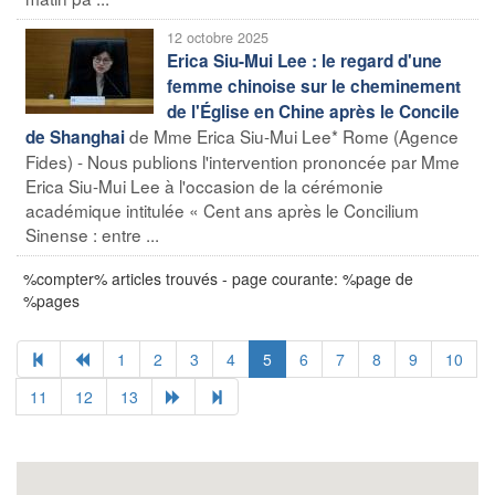
12 octobre 2025
Erica Siu-Mui Lee : le regard d'une
femme chinoise sur le cheminement
de l'Église en Chine après le Concile
de Mme Erica Siu-Mui Lee* Rome (Agence
de Shanghai
Fides) - Nous publions l'intervention prononcée par Mme
Erica Siu-Mui Lee à l'occasion de la cérémonie
académique intitulée « Cent ans après le Concilium
Sinense : entre ...
%compter% articles trouvés - page courante: %page de
%pages
1
2
3
4
5
6
7
8
9
10
11
12
13