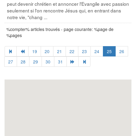
peut devenir chrétien et annoncer l'Evangile avec passion
seulement si l'on rencontre Jésus qui, en entrant dans
notre vie, "chang ...
%compter% articles trouvés - page courante: %page de
%pages
19
20
21
22
23
24
25
26
27
28
29
30
31