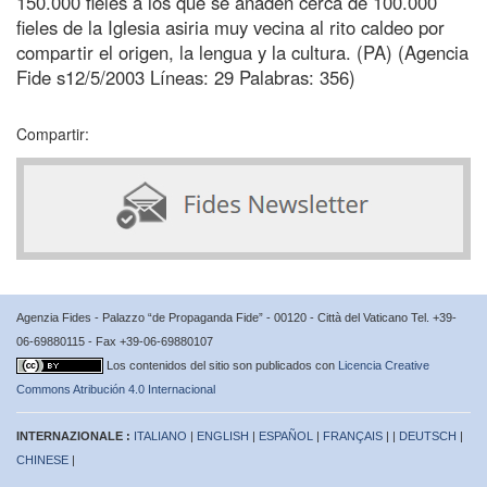
150.000 fieles a los que se añaden cerca de 100.000
fieles de la Iglesia asiria muy vecina al rito caldeo por
compartir el origen, la lengua y la cultura. (PA) (Agencia
Fide s12/5/2003 Líneas: 29 Palabras: 356)
Compartir:
Agenzia Fides - Palazzo “de Propaganda Fide” - 00120 - Città del Vaticano Tel. +39-
06-69880115 - Fax +39-06-69880107
Los contenidos del sitio son publicados con
Licencia Creative
Commons Atribución 4.0 Internacional
INTERNAZIONALE :
ITALIANO
|
ENGLISH
|
ESPAÑOL
|
FRANÇAIS
| |
DEUTSCH
|
CHINESE
|