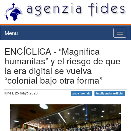
Menu
Toggl
naviga
ENCÍCLICA - “Magnifica
humanitas” y el riesgo de que
la era digital se vuelva
“colonial bajo otra forma”
lunes, 25 mayo 2026
papa león xiv
inteligencia artificial