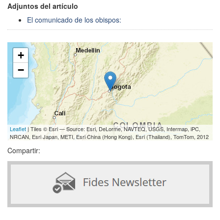
Adjuntos del artículo
El comunicado de los obispos:
+
−
Leaflet
| Tiles © Esri — Source: Esri, DeLorme, NAVTEQ, USGS, Intermap, iPC,
NRCAN, Esri Japan, METI, Esri China (Hong Kong), Esri (Thailand), TomTom, 2012
Compartir: