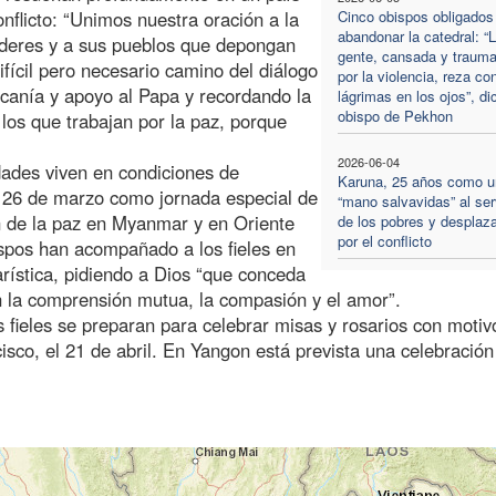
flicto: “Unimos nuestra oración a la
Cinco obispos obligados
abandonar la catedral: “
líderes y a sus pueblos que depongan
gente, cansada y trauma
fícil pero necesario camino del diálogo
por la violencia, reza co
rcanía y apoyo al Papa y recordando la
lágrimas en los ojos”, di
obispo de Pekhon
los que trabajan por la paz, porque
2026-06-04
dades viven en condiciones de
Karuna, 25 años como u
l 26 de marzo como jornada especial de
“mano salvavidas” al ser
on de la paz en Myanmar y en Oriente
de los pobres y desplaz
por el conflicto
ispos han acompañado a los fieles en
rística, pidiendo a Dios “que conceda
 la comprensión mutua, la compasión y el amor”.
os fieles se preparan para celebrar misas y rosarios con motiv
isco, el 21 de abril. En Yangon está prevista una celebración