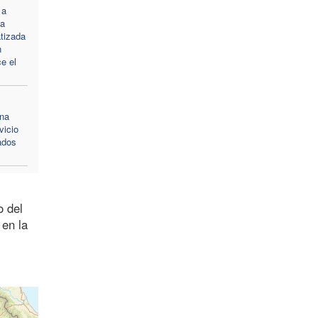
 a
La
tizada
n
ce el
na
vicio
ados
o del
 en la