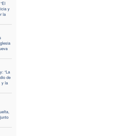
“El
icia y
r la
s
glesia
ueva
y: “La
dio de
 y la
uelta,
junto