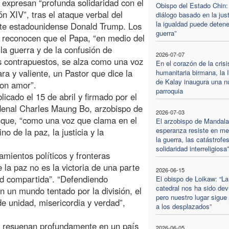
, expresan “profunda solidaridad con el
Obispo del Estado Chin: 
n XIV”, tras el ataque verbal del
diálogo basado en la just
la igualdad puede detene
te estadounidense Donald Trump. Los
guerra”
 reconocen que el Papa, “en medio del
 la guerra y de la confusión de
2026-07-07
s contrapuestos, se alza como una voz
En el corazón de la crisi
ara y valiente, un Pastor que dice la
humanitaria birmana, la I
de Kalay inaugura una n
con amor”.
parroquia
icado el 15 de abril y firmado por el
rdenal Charles Maung Bo, arzobispo de
2026-07-03
 que, “como una voz que clama en el
El arzobispo de Mandala
esperanza resiste en me
o de la paz, la justicia y la
la guerra, las catástrofes
solidaridad interreligiosa”
mientos políticos y fronteras
 la paz no es la victoria de una parte
2026-06-15
dad compartida”. “Defendiendo
El obispo de Loikaw: “La
catedral nos ha sido dev
 un mundo tentado por la división, el
pero nuestro lugar sigue 
e unidad, misericordia y verdad”,
a los desplazados”
s, resuenan profundamente en un país
2026-06-05