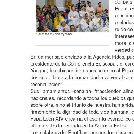
del país
Papa Leó
presiden
prelados
ruido de
Columban MIssion Myanmar
interese
moral cl
verdad 
En un mensaje enviado a la Agencia Fides, publ
presidente de la Conferencia Episcopal, el ca
Yangon, los obispos birmanos se unen al Papa
desierto, llama a la humanidad a volver al camin
reconciliación”.
Sus llamamientos –señalan- “trascienden alinea
nacionales, recordando a todos los pueblos que
sobre otra, sino el triunfo de nuestra humani
firmemente la dignidad de toda vida humana, en
Papa León XIV encarna el espíritu evangélico d
afirma el texto recibido en la Agencia Fides.
Las palabras del Pontífice, añaden los obispo