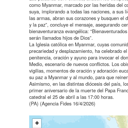
como Myanmar, marcado por las heridas del con
suya, implorando a todas las naciones, a sus 
las armas, abran sus corazones y busquen el di
y la paz”, concluye el mensaje, asegurando ce
bienaventuranza evangélica: “Bienaventurados 
serán llamados hijos de Dios”.
La Iglesia católica en Myanmar, cuyas comuni
precariedad y desplazamiento, ha celebrado e
penitencia, oración y ayuno para invocar el d
Medio, escenario de nuevos conflictos. Los ob
vigilias, momentos de oración y adoración euca
su paz a Myanmar y al mundo, para que reinen
Asimismo, en las distintas diócesis del país, l
primer aniversario de la muerte del Papa Franc
catedral el 25 de abril a las 17:00 horas.
(PA) (Agencia Fides 16/4/2026)
+