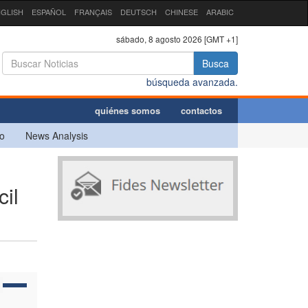
GLISH
ESPAÑOL
FRANÇAIS
DEUTSCH
CHINESE
ARABIC
sábado, 8 agosto 2026 [GMT +1]
Busca
búsqueda avanzada.
quiénes somos
contactos
o
News Analysis
cil