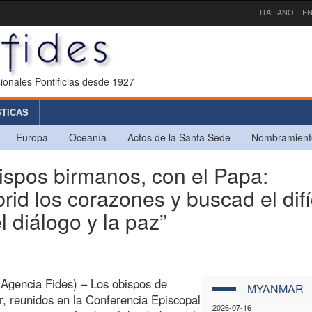
ITALIANO
EN
ionales Pontificias desde 1927
STICAS
Europa
Oceanía
Actos de la Santa Sede
Nombramient
pos birmanos, con el Papa:
id los corazones y buscad el difí
 diálogo y la paz”
Agencia Fides) – Los obispos de
MYANMAR
 reunidos en la Conferencia Episcopal
2026-07-16