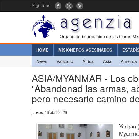
Síguenos
Organo de informacion de las Obras Mis
HOME
MISIONEROS ASESINADOS
ESTADÍ
News
Vaticano
África
Asia
América
ASIA/MYANMAR - Los obis
“Abandonad las armas, abr
pero necesario camino del
jueves, 16 abril 2026
Yangon (
Myanmar,