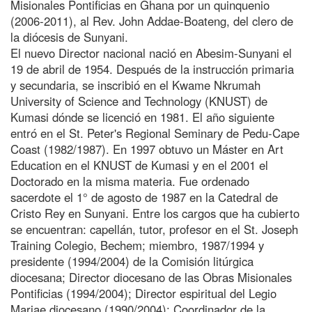
Misionales Pontificias en Ghana por un quinquenio
(2006-2011), al Rev. John Addae-Boateng, del clero de
la diócesis de Sunyani.
El nuevo Director nacional nació en Abesim-Sunyani el
19 de abril de 1954. Después de la instrucción primaria
y secundaria, se inscribió en el Kwame Nkrumah
University of Science and Technology (KNUST) de
Kumasi dónde se licenció en 1981. El año siguiente
entró en el St. Peter's Regional Seminary de Pedu-Cape
Coast (1982/1987). En 1997 obtuvo un Máster en Art
Education en el KNUST de Kumasi y en el 2001 el
Doctorado en la misma materia. Fue ordenado
sacerdote el 1° de agosto de 1987 en la Catedral de
Cristo Rey en Sunyani. Entre los cargos que ha cubierto
se encuentran: capellán, tutor, profesor en el St. Joseph
Training Colegio, Bechem; miembro, 1987/1994 y
presidente (1994/2004) de la Comisión litúrgica
diocesana; Director diocesano de las Obras Misionales
Pontificias (1994/2004); Director espiritual del Legio
Mariae diocesano (1990/2004); Coordinador de la