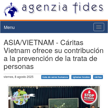
Menu
Toggl
naviga
ASIA/VIETNAM - Cáritas
Vietnam ofrece su contribución
a la prevención de la trata de
personas
viernes, 8 agosto 2025
trata de seres humanos
iglesias locales
cáritas