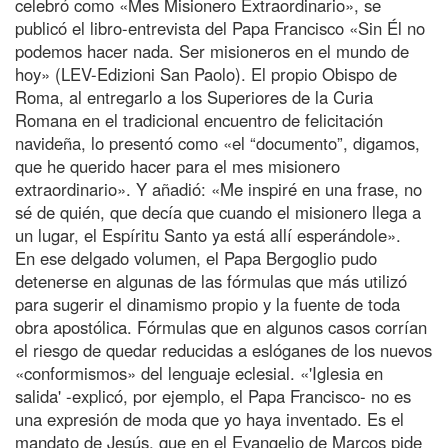
celebró como «Mes Misionero Extraordinario», se
publicó el libro-entrevista del Papa Francisco «Sin Él no
podemos hacer nada. Ser misioneros en el mundo de
hoy» (LEV-Edizioni San Paolo). El propio Obispo de
Roma, al entregarlo a los Superiores de la Curia
Romana en el tradicional encuentro de felicitación
navideña, lo presentó como «el “documento”, digamos,
que he querido hacer para el mes misionero
extraordinario». Y añadió: «Me inspiré en una frase, no
sé de quién, que decía que cuando el misionero llega a
un lugar, el Espíritu Santo ya está allí esperándole».
En ese delgado volumen, el Papa Bergoglio pudo
detenerse en algunas de las fórmulas que más utilizó
para sugerir el dinamismo propio y la fuente de toda
obra apostólica. Fórmulas que en algunos casos corrían
el riesgo de quedar reducidas a eslóganes de los nuevos
«conformismos» del lenguaje eclesial. «'Iglesia en
salida' -explicó, por ejemplo, el Papa Francisco- no es
una expresión de moda que yo haya inventado. Es el
mandato de Jesús, que en el Evangelio de Marcos pide