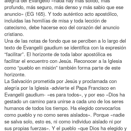
alegría del Evangelio «nada hay más sólido, más
profundo, más seguro, más denso y más sabio que ese
anuncio» (EG 165). Y todo auténtico acto apostólico,
incluidas las homilías de misa y toda lección de
catecismo, debe hacerse eco del corazón del anuncio
cristiano.
Una de las notas de fondo que se perciben a lo largo del
texto de Evangelii gaudium se identifica con la expresión
“facilitar”. El horizonte de toda labor apostólica es
facilitar el encuentro con Jesús. Reconocer a la Iglesia
como “pueblo en misión” también forma parte de este
horizonte.
La Salvación prometida por Jesús y proclamada con
alegría por la Iglesia -advierte el Papa Francisco en
Evangelii gaudium- «es para todos», y por eso «Dios ha
gestado un camino para unirse a cada uno de los seres
humanos de todos los tiempo. Ha elegido convocarlos
como pueblo y no como seres aislados». Porque «nadie
se salva solo, esto es, ni como individuo aislado ni por
sus propias fuerzas». Y el pueblo «que Dios ha elegido y