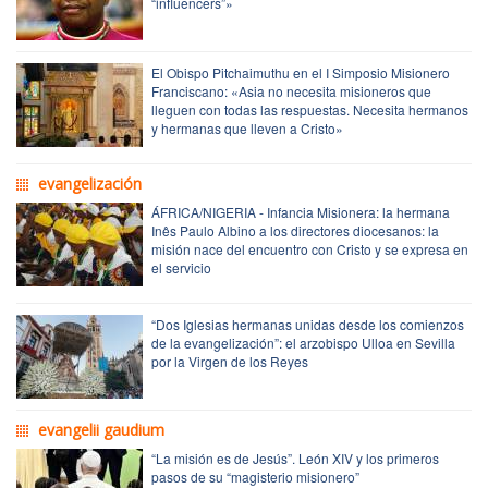
“influencers”»
El Obispo Pitchaimuthu en el I Simposio Misionero
Franciscano: «Asia no necesita misioneros que
lleguen con todas las respuestas. Necesita hermanos
y hermanas que lleven a Cristo»
evangelización
ÁFRICA/NIGERIA - Infancia Misionera: la hermana
Inês Paulo Albino a los directores diocesanos: la
misión nace del encuentro con Cristo y se expresa en
el servicio
“Dos Iglesias hermanas unidas desde los comienzos
de la evangelización”: el arzobispo Ulloa en Sevilla
por la Virgen de los Reyes
evangelii gaudium
“La misión es de Jesús”. León XIV y los primeros
pasos de su “magisterio misionero”