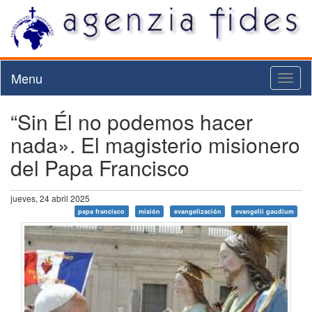
Menu
Toggl
naviga
“Sin Él no podemos hacer
nada». El magisterio misionero
del Papa Francisco
jueves, 24 abril 2025
papa francisco
misión
evangelización
evangelii gaudium