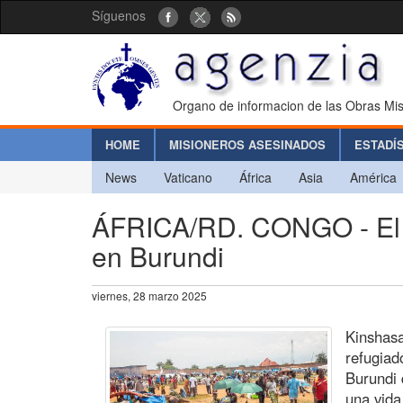
Síguenos
Organo de informacion de las Obras Mis
HOME
MISIONEROS ASESINADOS
ESTADÍ
News
Vaticano
África
Asia
América
ÁFRICA/RD. CONGO - El d
en Burundi
viernes, 28 marzo 2025
Kinshasa
refugiad
Burundi 
una vida 