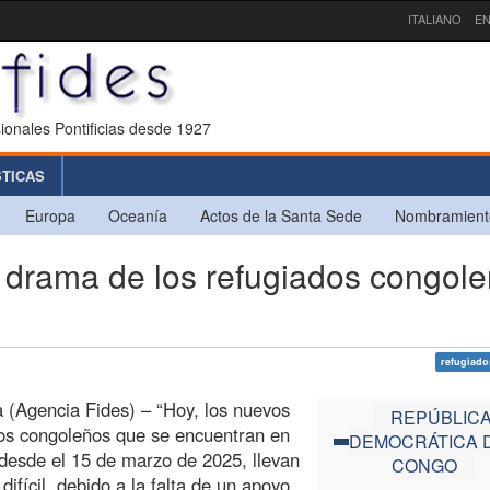
ITALIANO
EN
ionales Pontificias desde 1927
STICAS
Europa
Oceanía
Actos de la Santa Sede
Nombramient
rama de los refugiados congol
refugiado
 (Agencia Fides) – “Hoy, los nuevos
REPÚBLIC
os congoleños que se encuentran en
DEMOCRÁTICA 
desde el 15 de marzo de 2025, llevan
CONGO
difícil, debido a la falta de un apoyo