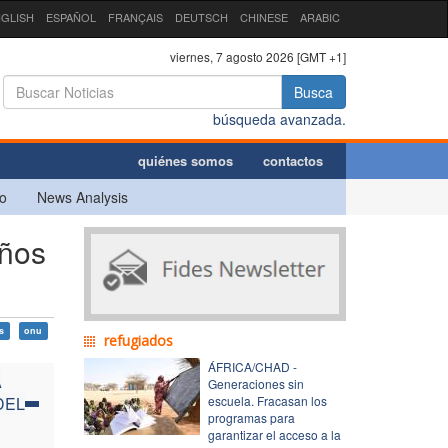
GLISH
ESPAÑOL
FRANÇAIS
DEUTSCH
CHINESE
ARABIC
viernes, 7 agosto 2026 [GMT +1]
Busca
búsqueda avanzada.
quiénes somos
contactos
o
News Analysis
eños
s
onu
refugiados
ÁFRICA/CHAD -
A
Generaciones sin
DEL
escuela. Fracasan los
programas para
garantizar el acceso a la