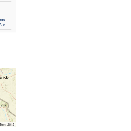
hos
Sur
mTom, 2012