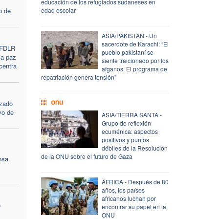
educación de los refugiados sudaneses en
o de
edad escolar
ASIA/PAKISTÁN - Un
sacerdote de Karachi: “El
s FDLR
pueblo pakistaní se
la paz
siente traicionado por los
centra
afganos. El programa de
repatriación genera tensión”
onu
nzado
ivo de
ASIA/TIERRA SANTA -
Grupo de reflexión
ecuménica: aspectos
positivos y puntos
débiles de la Resolución
de la ONU sobre el futuro de Gaza
nsa
ÁFRICA - Después de 80
años, los países
africanos luchan por
o
encontrar su papel en la
ONU