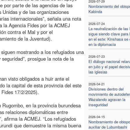
2026-07-29
e por parte de las agencias de las
Nombramiento del obisp
 Unidas y de las organizaciones
Kabinda
rias internacionales”, señala una nota
2026-07-24
a la Agencia Fides por la ACMEJ
La neutralización de la
ión contra el Mal y por el
sigue siendo clave para 
miento de la Juventud).
en el este: Kinshasa se 
en la diplomacia
 siguen mostrando a los refugiados una
2026-07-23
y seguridad”, prosigue la nota de la
El diálogo nacional rela
en julio y el papel decis
las iglesias
n visto obligados a huir ante el
2026-04-21
o la capital de esta provincia del este
Divisiones dentro del
 Fides 17/2/2025).
movimiento de autodefe
Wazalendo agravan la
n Rugombo, en la provincia burundesa
inseguridad
as relaciones diplomáticas entre
2026-04-15
”, afirma la ACMEJ. “Los refugiados
Nombramiento de obisp
Burundi que demuestre la misma buena
auxiliar de Lubumbashi