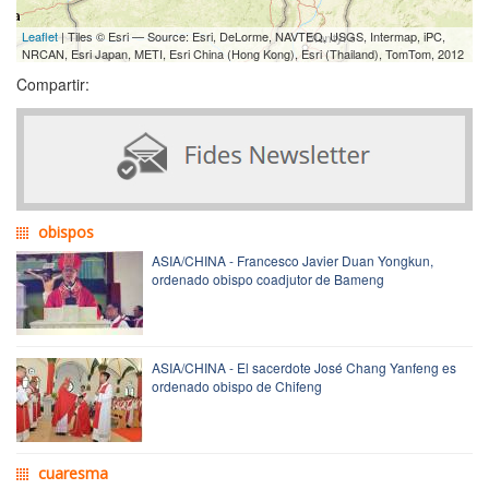
Leaflet
| Tiles © Esri — Source: Esri, DeLorme, NAVTEQ, USGS, Intermap, iPC,
NRCAN, Esri Japan, METI, Esri China (Hong Kong), Esri (Thailand), TomTom, 2012
Compartir:
obispos
ASIA/CHINA - Francesco Javier Duan Yongkun,
ordenado obispo coadjutor de Bameng
ASIA/CHINA - El sacerdote José Chang Yanfeng es
ordenado obispo de Chifeng
cuaresma