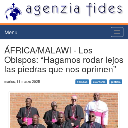
Menu
Toggl
naviga
ÁFRICA/MALAWI - Los
Obispos: “Hagamos rodar lejos
las piedras que nos oprimen”
martes, 11 marzo 2025
obispos
cuaresma
justicia