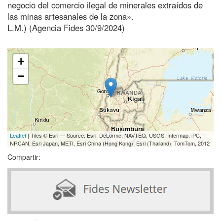
negocio del comercio ilegal de minerales extraídos de
las minas artesanales de la zona».
L.M.) (Agencia Fides 30/9/2024)
+
−
Leaflet
| Tiles © Esri — Source: Esri, DeLorme, NAVTEQ, USGS, Intermap, iPC,
NRCAN, Esri Japan, METI, Esri China (Hong Kong), Esri (Thailand), TomTom, 2012
Compartir: