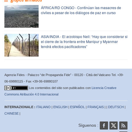
ÁFRICA/RD CONGO - Continúan las masacres de
civiles a pesar de los diálogos de paz en curso
ASIA/INDIA - El arzobispo Neli: “Hay que considerar si
el cierre de la frontera entre Manipur y Myanmar
tendrá efectos pacificadores”
Agenzia Fides - Palazzo “de Propaganda Fide” - 00120 - Città del Vaticano Tel. +39-
06-69880115 - Fax +39-06-69880107
Los contenidos del sitio son publicados con
Licencia Creative
Commons Atribución 4.0 Internacional
INTERNAZIONALE :
ITALIANO
|
ENGLISH
|
ESPAÑOL
|
FRANÇAIS
| |
DEUTSCH
|
CHINESE
|
Síguenos :