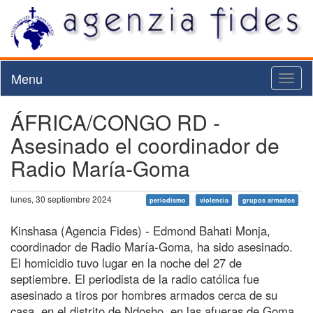
Menu
Toggl
naviga
ÁFRICA/CONGO RD -
Asesinado el coordinador de
Radio María-Goma
lunes, 30 septiembre 2024
periodismo
violencia
grupos armados
Kinshasa (Agencia Fides) - Edmond Bahati Monja,
coordinador de Radio María-Goma, ha sido asesinado.
El homicidio tuvo lugar en la noche del 27 de
septiembre. El periodista de la radio católica fue
asesinado a tiros por hombres armados cerca de su
casa, en el distrito de Ndosho, en las afueras de Goma.