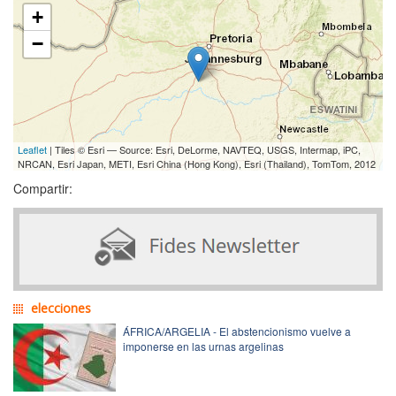
+
−
Leaflet
| Tiles © Esri — Source: Esri, DeLorme, NAVTEQ, USGS, Intermap, iPC,
NRCAN, Esri Japan, METI, Esri China (Hong Kong), Esri (Thailand), TomTom, 2012
Compartir:
elecciones
ÁFRICA/ARGELIA - El abstencionismo vuelve a
imponerse en las urnas argelinas