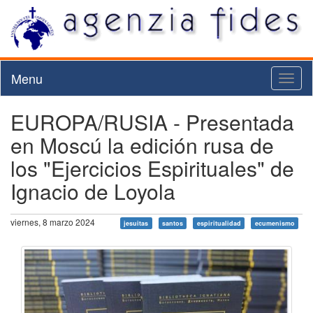
Menu
Toggl
naviga
EUROPA/RUSIA - Presentada
en Moscú la edición rusa de
los "Ejercicios Espirituales" de
Ignacio de Loyola
viernes, 8 marzo 2024
jesuitas
santos
espiritualidad
ecumenismo