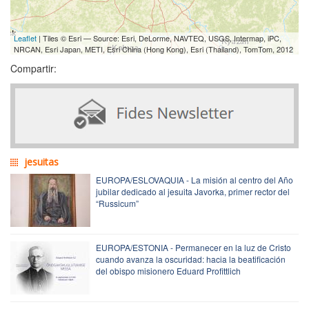
Leaflet
| Tiles © Esri — Source: Esri, DeLorme, NAVTEQ, USGS, Intermap, iPC,
NRCAN, Esri Japan, METI, Esri China (Hong Kong), Esri (Thailand), TomTom, 2012
Compartir:
jesuitas
EUROPA/ESLOVAQUIA - La misión al centro del Año
jubilar dedicado al jesuita Javorka, primer rector del
“Russicum”
EUROPA/ESTONIA - Permanecer en la luz de Cristo
cuando avanza la oscuridad: hacia la beatificación
del obispo misionero Eduard Profittlich