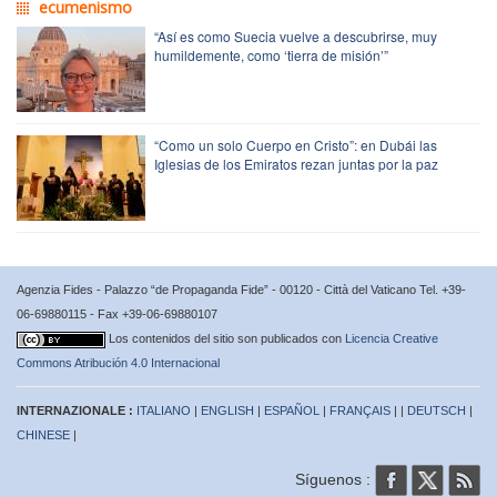
ecumenismo
“Así es como Suecia vuelve a descubrirse, muy
humildemente, como ‘tierra de misión’”
“Como un solo Cuerpo en Cristo”: en Dubái las
Iglesias de los Emiratos rezan juntas por la paz
Agenzia Fides - Palazzo “de Propaganda Fide” - 00120 - Città del Vaticano Tel. +39-
06-69880115 - Fax +39-06-69880107
Los contenidos del sitio son publicados con
Licencia Creative
Commons Atribución 4.0 Internacional
INTERNAZIONALE :
ITALIANO
|
ENGLISH
|
ESPAÑOL
|
FRANÇAIS
| |
DEUTSCH
|
CHINESE
|
Síguenos :