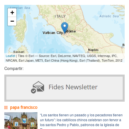
+
−
Leaflet
| Tiles © Esri — Source: Esri, DeLorme, NAVTEQ, USGS, Intermap, iPC,
NRCAN, Esri Japan, METI, Esri China (Hong Kong), Esri (Thailand), TomTom, 2012
Compartir:
papa francisco
“Los santos tienen un pasado y los pecadores tienen
un futuro”: los católicos chinos celebran con fervor a
los santos Pedro y Pablo, patronos de la Iglesia de