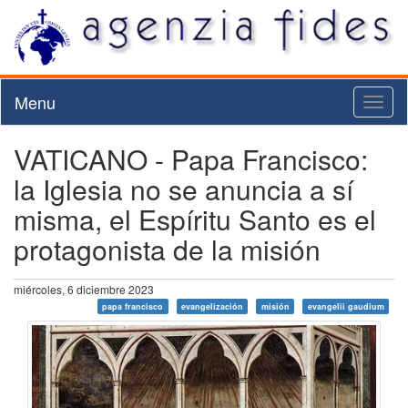
Menu
Toggl
naviga
VATICANO - Papa Francisco:
la Iglesia no se anuncia a sí
misma, el Espíritu Santo es el
protagonista de la misión
miércoles, 6 diciembre 2023
papa francisco
evangelización
misión
evangelii gaudium