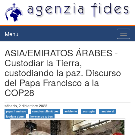
Menu
Toggl
naviga
ASIA/EMIRATOS ÁRABES -
Custodiar la Tierra,
custodiando la paz. Discurso
del Papa Francisco a la
COP28
sábado, 2 diciembre 2023
papa francisco
cambios climáticos
ambiente
ecología
laudato si
laudate deum
hermanos todos