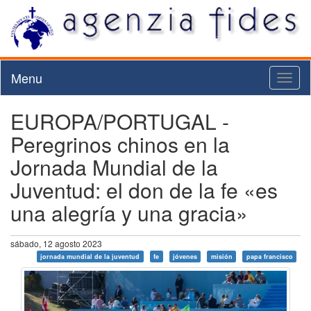
Menu
Toggl
naviga
EUROPA/PORTUGAL -
Peregrinos chinos en la
Jornada Mundial de la
Juventud: el don de la fe «es
una alegría y una gracia»
sábado, 12 agosto 2023
jornada mundial de la juventud
fe
jóvenes
misión
papa francisco