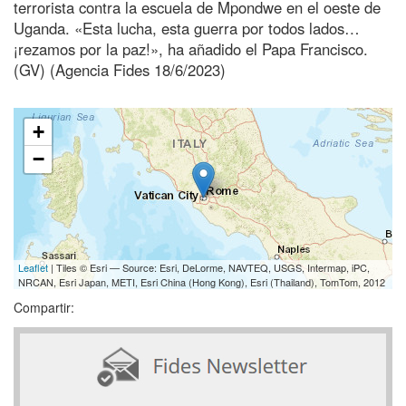
terrorista contra la escuela de Mpondwe en el oeste de
Uganda. «Esta lucha, esta guerra por todos lados…
¡rezamos por la paz!», ha añadido el Papa Francisco.
(GV) (Agencia Fides 18/6/2023)
+
−
Leaflet
| Tiles © Esri — Source: Esri, DeLorme, NAVTEQ, USGS, Intermap, iPC,
NRCAN, Esri Japan, METI, Esri China (Hong Kong), Esri (Thailand), TomTom, 2012
Compartir: