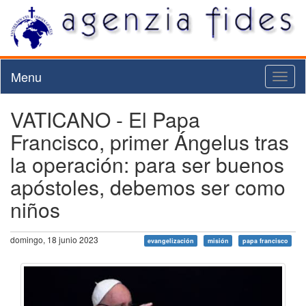
Menu
Toggl
naviga
VATICANO - El Papa
Francisco, primer Ángelus tras
la operación: para ser buenos
apóstoles, debemos ser como
niños
domingo, 18 junio 2023
evangelización
misión
papa francisco