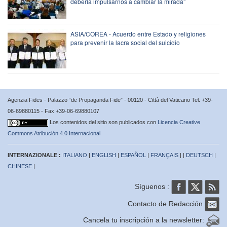
debería impulsarnos a cambiar la mirada”
ASIA/COREA - Acuerdo entre Estado y religiones
para prevenir la lacra social del suicidio
Agenzia Fides - Palazzo “de Propaganda Fide” - 00120 - Città del Vaticano Tel. +39-
06-69880115 - Fax +39-06-69880107
Los contenidos del sitio son publicados con
Licencia Creative
Commons Atribución 4.0 Internacional
INTERNAZIONALE :
ITALIANO
|
ENGLISH
|
ESPAÑOL
|
FRANÇAIS
| |
DEUTSCH
|
CHINESE
|
Síguenos :
Contacto de Redacción
Cancela tu inscripción a la newsletter: