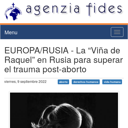
Menu
Toggl
naviga
EUROPA/RUSIA - La “Viña de
Raquel” en Rusia para superar
el trauma post-aborto
viernes, 9 septiembre 2022
aborto
derechos humanos
vida humana