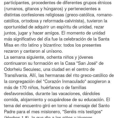
participantes, procedentes de diferentes grupos étnicos
(rumanos, gitanos y húngaros) y pertenecientes a
distintas confesiones religiosas (greco-católica, romano-
católica, ortodoxa y reformada-calvinista), tuvieron la
oportunidad de adquirir un espíritu de unidad, rezar
juntos, jugar y hacer amigos. El momento de unidad
más significativo del día fue la celebración de la Santa
Misa en rito latino y bizantino: todos los presentes
rezaron y cantaron al unísono.
La semana siguiente, ochenta niños y jóvenes
continuaron su formación en la Casa "San José" de
Odorheiu Secuiesc, una ciudad en el centro de
Transilvania. Allí, las hermanas del rito greco-católico de
la congregación del "Corazón Inmaculado" acogieron a
más de 170 niños, huérfanos o de familias
desfavorecidas, durante las vacaciones, dándoles
comida, alojamiento y ocupándose de su educación. El
tema del encuentro giró en torno al mensaje del Santo
Padre para el mes misionero, "Seréis mis testigos"
(Hechos 1,8), lo que dio a los niños y jóvenes