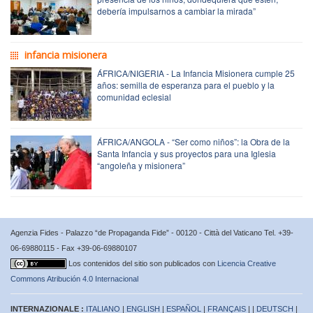
debería impulsarnos a cambiar la mirada”
infancia misionera
ÁFRICA/NIGERIA - La Infancia Misionera cumple 25
años: semilla de esperanza para el pueblo y la
comunidad eclesial
ÁFRICA/ANGOLA - “Ser como niños”: la Obra de la
Santa Infancia y sus proyectos para una Iglesia
“angoleña y misionera”
Agenzia Fides - Palazzo “de Propaganda Fide” - 00120 - Città del Vaticano Tel. +39-
06-69880115 - Fax +39-06-69880107
Los contenidos del sitio son publicados con
Licencia Creative
Commons Atribución 4.0 Internacional
INTERNAZIONALE :
ITALIANO
|
ENGLISH
|
ESPAÑOL
|
FRANÇAIS
| |
DEUTSCH
|