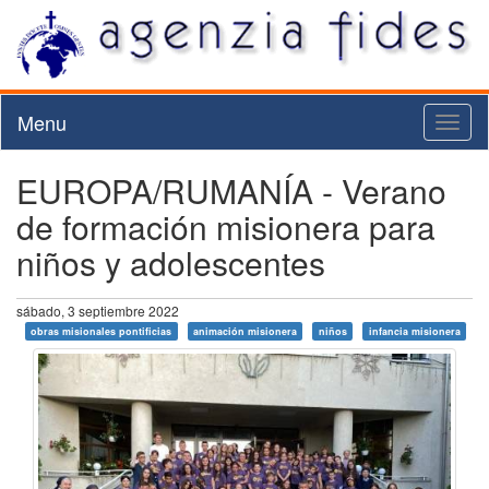
Menu
Toggl
naviga
EUROPA/RUMANÍA - Verano
de formación misionera para
niños y adolescentes
sábado, 3 septiembre 2022
obras misionales pontificias
animación misionera
niños
infancia misionera