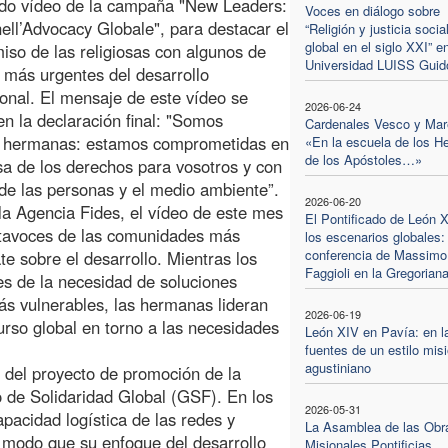
ndo vídeo de la campaña "New Leaders:
Voces en diálogo sobre
nell’Advocacy Globale", para destacar el
“Religión y justicia socia
global en el siglo XXI” en
so de las religiosas con algunos de
Universidad LUISS Guido
s más urgentes del desarrollo
ional. El mensaje de este vídeo se
2026-06-24
n la declaración final: "Somos
Cardenales Vesco y Mar
s hermanas: estamos comprometidas en
«En la escuela de los H
de los Apóstoles…»
sa de los derechos para vosotros y con
de las personas y el medio ambiente”.
2026-06-20
la Agencia Fides, el vídeo de este mes
El Pontificado de León 
rtavoces de las comunidades más
los escenarios globales:
conferencia de Massimo
e sobre el desarrollo. Mientras los
Faggioli en la Gregorian
s de la necesidad de soluciones
s vulnerables, las hermanas lideran
2026-06-19
urso global en torno a las necesidades
León XIV en Pavía: en l
fuentes de un estilo mis
agustiniano
del proyecto de promoción de la
 de Solidaridad Global (GSF). En los
2026-05-31
pacidad logística de las redes y
La Asamblea de las Obr
 modo que su enfoque del desarrollo
Misionales Pontificias