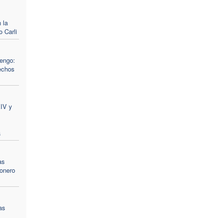
l
 la
 Carli
engo:
echos
XIV y
a
as
ionero
as