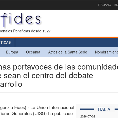
ITALIANO
EN
ionales Pontificias desde 1927
STICAS
Europa
Oceanía
Actos de la Santa Sede
Nombramient
as portavoces de las comunidad
sean el centro del debate
arrollo
enzia Fides) - La Unión Internacional
ITALIA
ioras Generales (UISG) ha publicado
2026-07-02