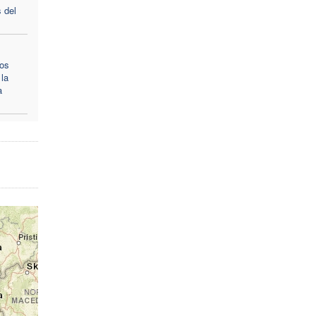
s del
cos
 la
a