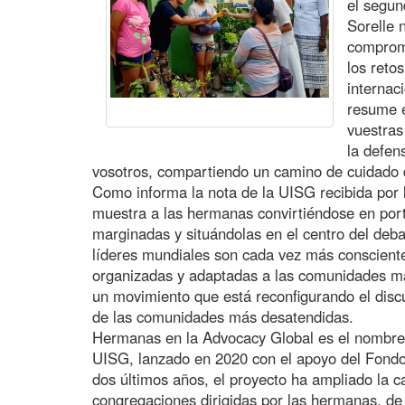
el segu
Sorelle 
compromi
los reto
internac
resume e
vuestra
la defen
vosotros, compartiendo un camino de cuidado 
Como informa la nota de la UISG recibida por 
muestra a las hermanas convirtiéndose en po
marginadas y situándolas en el centro del debat
líderes mundiales son cada vez más consciente
organizadas y adaptadas a las comunidades má
un movimiento que está reconfigurando el disc
de las comunidades más desatendidas.
Hermanas en la Advocacy Global es el nombre 
UISG, lanzado en 2020 con el apoyo del Fondo
dos últimos años, el proyecto ha ampliado la ca
congregaciones dirigidas por las hermanas, de