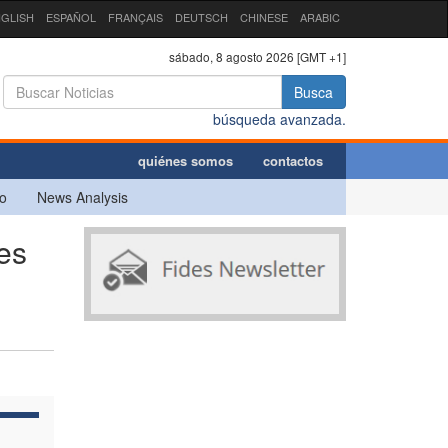
GLISH
ESPAÑOL
FRANÇAIS
DEUTSCH
CHINESE
ARABIC
sábado, 8 agosto 2026 [GMT +1]
Busca
búsqueda avanzada.
quiénes somos
contactos
o
News Analysis
es