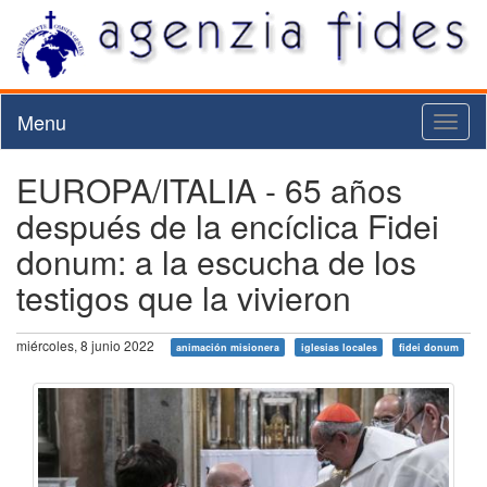
Menu
Toggl
naviga
EUROPA/ITALIA - 65 años
después de la encíclica Fidei
donum: a la escucha de los
testigos que la vivieron
miércoles, 8 junio 2022
animación misionera
iglesias locales
fidei donum