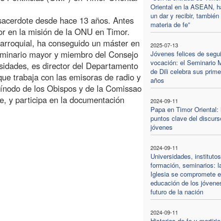
Oriental en la ASEAN, h
un dar y recibir, también
 sacerdote desde hace 13 años. Antes
materia de fe”
tor en la misión de la ONU en Timor.
 parroquial, ha conseguido un máster en
2025-07-13
seminario mayor y miembro del Consejo
Jóvenes felices de segui
vocación: el Seminario 
sidades, es director del Departamento
de Dili celebra sus prim
ue trabaja con las emisoras de radio y
años
Sínodo de los Obispos y de la Comissao
e, y participa en la documentación
2024-09-11
Papa en Timor Oriental: 
puntos clave del discurs
jóvenes
2024-09-11
Universidades, instituto
formación, seminarios: l
Iglesia se compromete e
educación de los jóvene
futuro de la nación
2024-09-11
Historias de fe y martirio