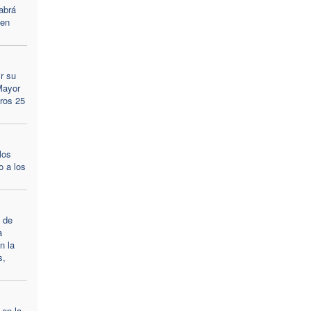
abrá
 en
r su
Mayor
eros 25
los
o a los
s de
a
n la
s,
 en la