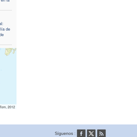
l:
lía de
de
mTom, 2012
Síguenos :