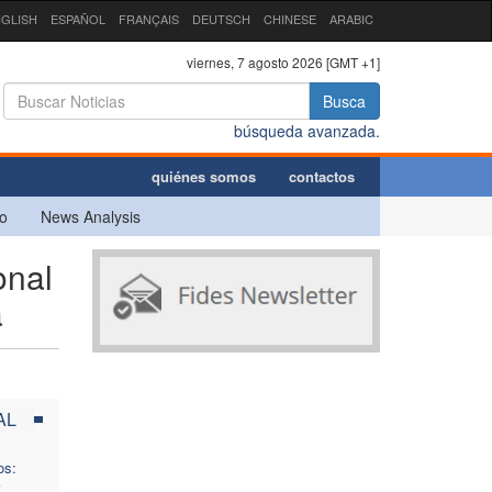
GLISH
ESPAÑOL
FRANÇAIS
DEUTSCH
CHINESE
ARABIC
viernes, 7 agosto 2026 [GMT +1]
Busca
búsqueda avanzada.
quiénes somos
contactos
o
News Analysis
onal
a
AL
os: