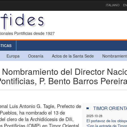
ITALIANO
EN
ionales Pontificias desde 1927
STICAS
Europa
Oceanía
Actos de la Santa Sede
Nombramient
ombramiento del Director Naci
ntificias, P. Bento Barros Pereir
enal Luis Antonio G. Tagle, Prefecto de
TIMOR ORIENT
 Pueblos, ha nombrado el 13 de
2025-10-28
el clero de la Archidiócesis de Dili,
El portavoz de los obisp
s Pontificias (OMP) en Timor Oriental
“Con la entrada de Timor