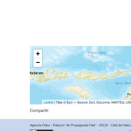
+
−
Leaflet
| Tiles © Esri — Source: Esri, DeLorme, NAVTEQ, USG
Compartir:
Agenzia Fides - Palazzo “de Propaganda Fide” - 00120 - Città del Vat