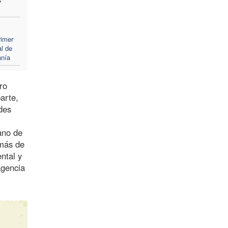
rimer
al de
anía
ro
arte,
des
ano de
 más de
ntal y
Agencia