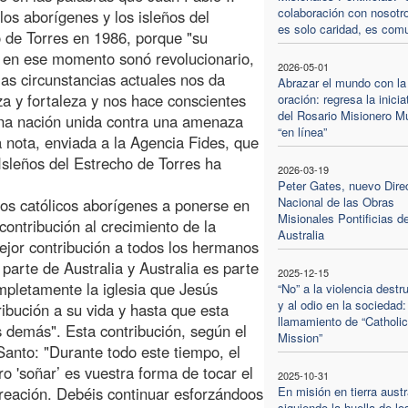
colaboración con nosotr
 los aborígenes y los isleños del
es solo caridad, es com
 de Torres en 1986, porque "su
 en ese momento sonó revolucionario,
2026-05-01
las circunstancias actuales nos da
Abrazar el mundo con la
a y fortaleza y nos hace conscientes
oración: regresa la inicia
del Rosario Misionero M
na nación unida contra una amenaza
“en línea”
a nota, enviada a la Agencia Fides, que
Isleños del Estrecho de Torres ha
2026-03-19
Peter Gates, nuevo Dire
Nacional de las Obras
los católicos aborígenes a ponerse en
Misionales Pontificias d
contribución al crecimiento de la
Australia
ejor contribución a todos los hermanos
parte de Australia y Australia es parte
2025-12-15
ompletamente la iglesia que Jesús
“No” a la violencia destr
y al odio en la sociedad:
ibución a su vida y hasta que esta
llamamiento de “Catholic
s demás". Esta contribución, según el
Mission”
 Santo: "Durante todo este tiempo, el
o 'soñar’ es vuestra forma de tocar el
2025-10-31
 creación. Debéis continuar esforzándoos
En misión en tierra austr
siguiendo la huella de lo