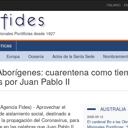
ITALIANO
EN
ionales Pontificias desde 1927
STICAS
Europa
Oceanía
Actos de la Santa Sede
Nombramient
orígenes: cuarentena como tie
 por Juan Pablo II
Agencia Fides) - Aprovechar el
AUSTRALIA
de aislamiento social, destinado a
2026-05-12
 la propagación del Coronavirus, para
El cardenal Bo a las Ob
se en las palabras que Juan Pablo II
Misionales Pontificias: 