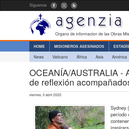
Síguenos
Organo de informacion de las Obras Mis
HOME
MISIONEROS ASESINADOS
ESTADÍ
News
Vaticano
África
Asia
América
OCEANÍA/AUSTRALIA - Ab
de reflexión acompañados
viernes, 3 abril 2020
Sydney (
período 
contener
inspirar