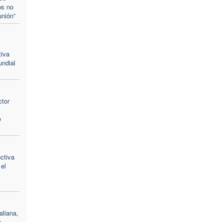
os no
unión”
tiva
undial
ctor
e
uctiva
 el
aliana,
s