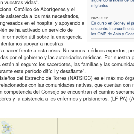
en vuestras vidas”.
migrantes
ional Católico de Aborígenes y el
de asistencia a los más necesitados,
2025-02-22
 ingresados en el hospital y apoyando a
En curso en Sídney el p
encuentro intercontinent
én se ha activado un servicio de
las OMP de Asia y Oce
e información útil sobre la emergencia
“Intentamos apoyar a nuestras
a hacer frente a esta crisis. No somos médicos expertos, pe
das por el gobierno y las autoridades médicas. Por nuestra p
stén al seguro: los sacerdotes, las familias y las comunida
nte este período difícil y desafiante".
 Isleños del Estrecho de Torres (NATSICC) es el máximo órg
 relacionados con las comunidades nativas, que cuentan con
son competencia del Consejo se encuentran el camino sacrame
pobres y la asistencia a los enfermos y prisioneros. (LF-PA) (