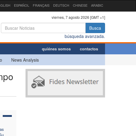
GLISH
ESPAÑOL
FRANÇAIS
DEUTSCH
CHINESE
ARABIC
viernes, 7 agosto 2026 [GMT +1]
Busca
búsqueda avanzada.
quiénes somos
contactos
o
News Analysis
mpo
ras
“Su