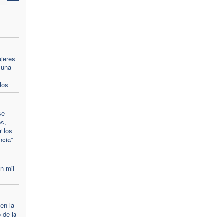
ujeres
 una
los
se
os,
r los
ncia”
n mil
 en la
 de la