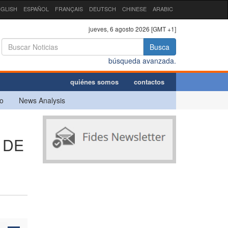
GLISH
ESPAÑOL
FRANÇAIS
DEUTSCH
CHINESE
ARABIC
jueves, 6 agosto 2026 [GMT +1]
Busca
búsqueda avanzada.
quiénes somos
contactos
o
News Analysis
 DE