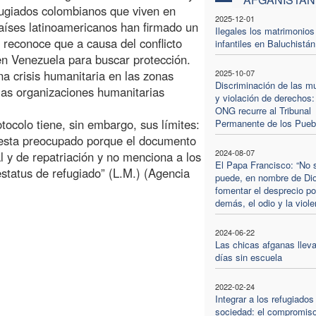
fugiados colombianos que viven en
2025-12-01
países latinoamericanos han firmado un
Ilegales los matrimonios
 reconoce que a causa del conflicto
infantiles en Baluchistán
en Venezuela para buscar protección.
a crisis humanitaria en las zonas
2025-10-07
Discriminación de las m
 las organizaciones humanitarias
y violación de derechos:
ONG recurre al Tribunal
tocolo tiene, sin embargo, sus límites:
Permanente de los Pueb
 esta preocupado porque el documento
2024-08-07
l y de repatriación y no menciona a los
El Papa Francisco: “No 
estatus de refugiado” (L.M.) (Agencia
puede, en nombre de Di
fomentar el desprecio po
demás, el odio y la viole
2024-06-22
Las chicas afganas lleva
días sin escuela
2022-02-24
Integrar a los refugiados
sociedad: el compromiso