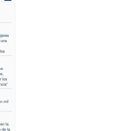
ujeres
 una
los
se
os,
r los
ncia”
n mil
 en la
 de la