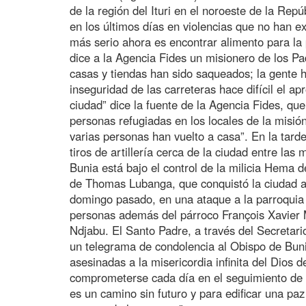
de la región del Ituri en el noroeste de la Re
en los últimos días en violencias que no han ex
más serio ahora es encontrar alimento para la
dice a la Agencia Fides un misionero de los P
casas y tiendas han sido saqueados; la gente h
inseguridad de las carreteras hace difícil el a
ciudad” dice la fuente de la Agencia Fides, qu
personas refugiadas en los locales de la misi
varias personas han vuelto a casa”. En la tard
tiros de artillería cerca de la ciudad entre las
Bunia está bajo el control de la milicia Hema 
de Thomas Lubanga, que conquistó la ciudad a 
domingo pasado, en una ataque a la parroqui
personas además del párroco François Xavier M
Ndjabu. El Santo Padre, a través del Secretar
un telegrama de condolencia al Obispo de Buni
asesinadas a la misericordia infinita del Dios d
comprometerse cada día en el seguimiento de C
es un camino sin futuro y para edificar una paz