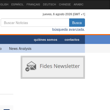
GLISH
ESPAÑOL
FRANÇAIS
DEUTSCH
CHINESE
ARABIC
jueves, 6 agosto 2026 [GMT +1]
Busca
búsqueda avanzada.
quiénes somos
contactos
o
News Analysis