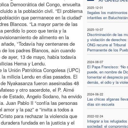
pública Democrática del Congo, envuelta
2025-12-01
cluido a la población civil. “El problema
Ilegales los matrimonios
 población que permanece en la ciudad”
infantiles en Baluchistán
adres Blancos. “La mayor parte de las
a perdido lo poco que tenia y la
2025-10-07
Discriminación de las m
provisionamiento de alimento en la
y violación de derechos:
e añade, “Todavía hay centenares de
ONG recurre al Tribunal
ón de los padres Blancos, aún cuando
Permanente de los Pueb
e de ayer, 13 de mayo, había todavía
2024-08-07
 milicias Hema y Lendu.
El Papa Francisco: “No 
de la Unión Patriótica Congolesa (UPC)
puede, en nombre de Di
la milicia Lendu en días pasados. El
fomentar el desprecio po
demás, el odio y la viole
a de Nyakasanza fueron asesinadas 48
ateso y otro sacerdote, el P. Aimé
2024-06-22
io de Estado, Angelo Sodano, ha envido
Las chicas afganas lleva
a. Juan Pablo II “confía las personas
días sin escuela
el amor y la paz” e “invita a todos a
risto para rechazar la violencia que
2022-02-24
Integrar a los refugiados
 duradera fundada en la justicia y el
sociedad: el compromiso