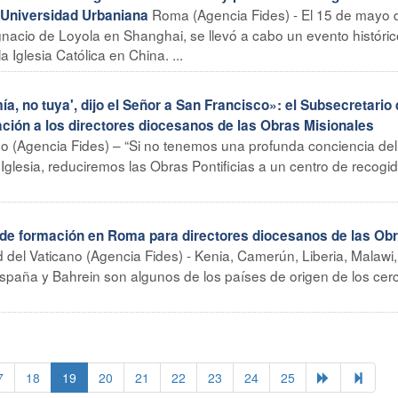
Roma (Agencia Fides) - El 15 de mayo 
ia Universidad Urbaniana
nacio de Loyola en Shanghai, se llevó a cabo un evento histórico
 Iglesia Católica en China. ...
a, no tuya', dijo el Señor a San Francisco»: el Subsecretario 
ación a los directores diocesanos de las Obras Misionales
no (Agencia Fides) – “Si no tenemos una profunda conciencia del
a Iglesia, reduciremos las Obras Pontificias a un centro de recogi
de formación en Roma para directores diocesanos de las Ob
 del Vaticano (Agencia Fides) - Kenia, Camerún, Liberia, Malawi,
 España y Bahrein son algunos de los países de origen de los cer
7
18
19
20
21
22
23
24
25