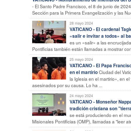
- El Santo Padre Francisco, el 8 de junio de 20
Sección para la Primera Evangelización y las Nuev
28 mayo 2024
VATICANO - El cardenal Tagl
«salir e invitar a todos» al 
es un «salir» a las encrucijad
Pontificias también están llamadas a mostrar con 
25 mayo 2024
VATICANO - El Papa Francisco
Ciudad del Vati
en el martirio
la Iglesia en el martirio», en
asesinados por su causa. Lo ha ...
24 mayo 2024
VATICANO - Monseñor Nappa 
tradición cristiana son "tier
se está produciendo en el mun
Misionales Pontificias (OMP), llamadas a "leer at