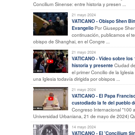
Concilium Sinense: entre historia y presen ...
21 mayo 2024
VATICANO - Obispo Shen Bin:
Por Giuseppe Shen 
Evangelio
continuación, publicamos el t
obispo de Shanghai, en el Congre ...
21 mayo 2024
VATICANO - Vídeo sobre los 
Ciudad de
historia y presente
el primer Concilio de la Igles
una Iglesia todavía dirigida por obispos ...
21 mayo 2024
VATICANO - El Papa Francisc
custodiado la fe del pueblo 
Congreso Internacional "100 añ
Universidad Urbaniana, 21 de mayo de 2024) Qu
14 mayo 2024
VATICANO - El 'Concilium Si