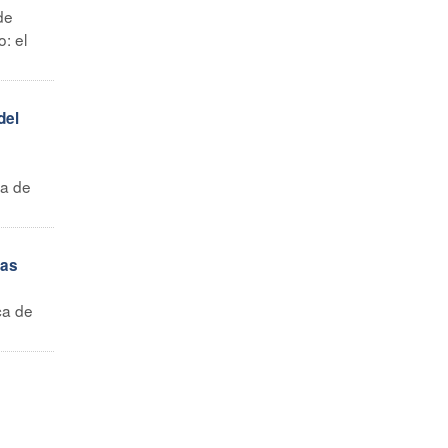
de
: el
del
da de
ras
ca de