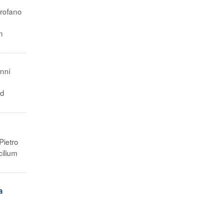
rofano
n
nni
ad
Pietro
cilium
a