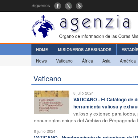
Síguenos
Organo de informacion de las Obras Mis
HOME
MISIONEROS ASESINADOS
ESTADÍ
News
Vaticano
África
Asia
América
Vaticano
8 julio 2024
VATICANO - El Catálogo de 
herramienta valiosa y exhau
valioso y extenso para todos,
documentos chinos del Archivo de Propaganda Fi
8 junio 2024
VATICANO - Nombramiento de miembros del Dic