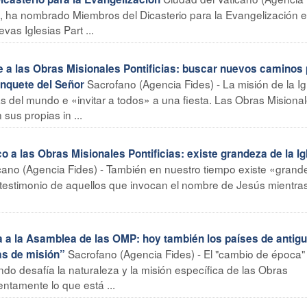
24, ha nombrado Miembros del Dicasterio para la Evangelización e
as Iglesias Part ...
e a las Obras Misionales Pontificias: buscar nuevos caminos
Sacrofano (Agencia Fides) - La misión de la Ig
banquete del Señor
as del mundo e «invitar a todos» a una fiesta. Las Obras Misiona
sus propias in ...
 a las Obras Misionales Pontificias: existe grandeza de la Ig
cano (Agencia Fides) - También en nuestro tiempo existe «grand
 el testimonio de aquellos que invocan el nombre de Jesús mientra
a la Asamblea de las OMP: hoy también los países de antig
Sacrofano (Agencia Fides) - El "cambio de época"
ras de misión”
do desafía la naturaleza y la misión específica de las Obras
entamente lo que está ...