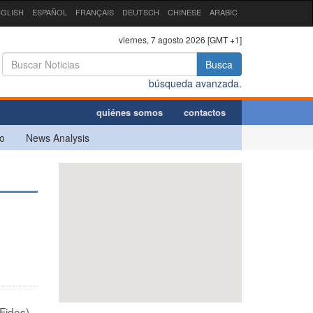
GLISH
ESPAÑOL
FRANÇAIS
DEUTSCH
CHINESE
ARABIC
viernes, 7 agosto 2026 [GMT +1]
Busca
búsqueda avanzada.
quiénes somos
contactos
o
News Analysis
Fides)