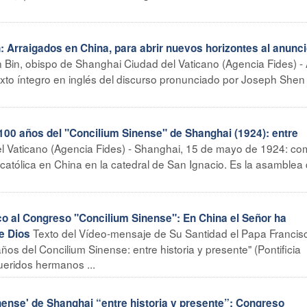
 Arraigados en China, para abrir nuevos horizontes al anunci
Bin, obispo de Shanghai Ciudad del Vaticano (Agencia Fides) -
exto íntegro en inglés del discurso pronunciado por Joseph Shen 
100 años del "Concilium Sinense" de Shanghai (1924): entre
l Vaticano (Agencia Fides) - Shanghai, 15 de mayo de 1924: co
ia católica en China en la catedral de San Ignacio. Es la asamblea
o al Congreso "Concilium Sinense": En China el Señor ha
Texto del Vídeo-mensaje de Su Santidad el Papa Francisc
de Dios
os del Concilium Sinense: entre historia y presente" (Pontificia
eridos hermanos ...
nense' de Shanghai “entre historia y presente”: Congreso