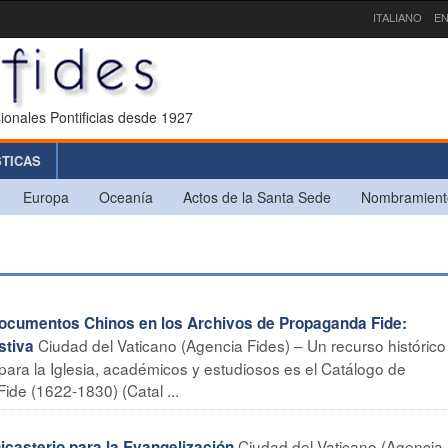
ITALIANO
EN
ionales Pontificias desde 1927
STICAS
Europa
Oceanía
Actos de la Santa Sede
Nombramient
documentos Chinos en los Archivos de Propaganda Fide:
Ciudad del Vaticano (Agencia Fides) – Un recurso histórico
stiva
 para la Iglesia, académicos y estudiosos es el Catálogo de
de (1622-1830) (Catal ...
Ciudad del Vaticano (Agencia 
asterio para la Evangelización