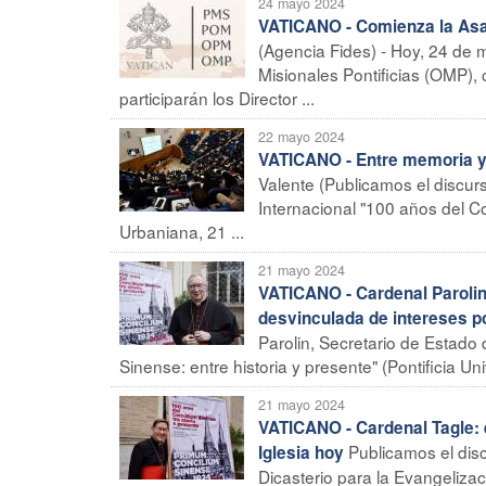
24 mayo 2024
VATICANO - Comienza la Asam
(Agencia Fides) - Hoy, 24 de
Misionales Pontificias (OMP),
participarán los Director ...
22 mayo 2024
VATICANO - Entre memoria y 
Valente (Publicamos el discurs
Internacional "100 años del Co
Urbaniana, 21 ...
21 mayo 2024
VATICANO - Cardenal Parolin:
desvinculada de intereses po
Parolin, Secretario de Estado
Sinense: entre historia y presente" (Pontificia Uni
21 mayo 2024
VATICANO - Cardenal Tagle: e
Publicamos el disc
Iglesia hoy
Dicasterio para la Evangeliza