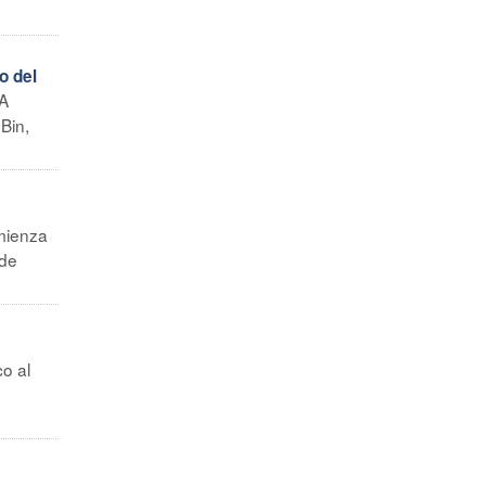
o del
 A
Bin,
mienza
 de
o al