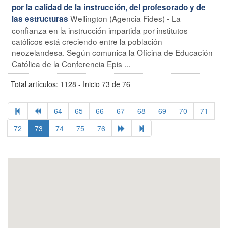
por la calidad de la instrucción, del profesorado y de
Wellington (Agencia Fides) - La
las estructuras
confianza en la instrucción impartida por institutos
católicos está creciendo entre la población
neozelandesa. Según comunica la Oficina de Educación
Católica de la Conferencia Epis ...
Total artículos: 1128 - Inicio 73 de 76
64
65
66
67
68
69
70
71
72
73
74
75
76