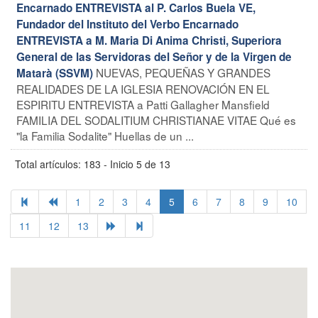
Encarnado ENTREVISTA al P. Carlos Buela VE,
Fundador del Instituto del Verbo Encarnado
ENTREVISTA a M. Maria Di Anima Christi, Superiora
General de las Servidoras del Señor y de la Virgen de
NUEVAS, PEQUEÑAS Y GRANDES
Matarà (SSVM)
REALIDADES DE LA IGLESIA RENOVACIÓN EN EL
ESPIRITU ENTREVISTA a Patti Gallagher Mansfield
FAMILIA DEL SODALITIUM CHRISTIANAE VITAE Qué es
"la Familia Sodalite" Huellas de un ...
Total artículos: 183 - Inicio 5 de 13
1
2
3
4
5
6
7
8
9
10
11
12
13