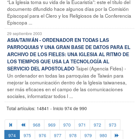
“La Iglesia toma su vida de la Eucaristía”: este el título del
documento difundido hace algunos días por la Comisión
Episcopal para el Clero y los Religiosos de la Conferencia
Episcopa ...
29 septiembre 2003
ASIA/TAIWÁN - ORDENADOR EN TODAS LAS
PARROQUIAS Y UNA GRAN BASE DE DATOS PARA EL
ARCHIVO DE LOS FIELES: UNA IGLESIA AL RITMO DE
LOS TIEMPOS QUE USA LA TECNOLOGÍA AL
Taipei (Agencia Fides) -
SERVICIO DEL APOSTOLADO
Un ordenador en todas las parroquias de Taiwán para
mejorar la comunicación dentro de la Iglesia taiwanesa,
ser más eficaces en el campo de las comunicaciones
sociales, informatizar todos l ...
Total artículos: 14841 - Inicio 974 de 990
968
969
970
971
972
973
974
975
976
977
978
979
980