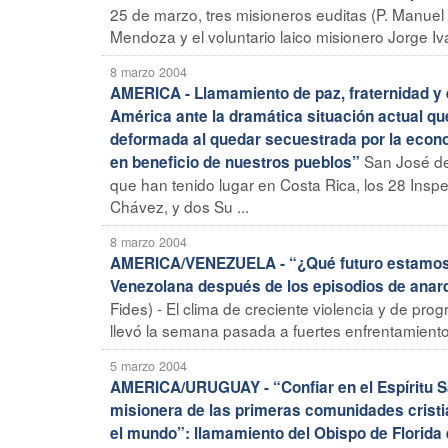
25 de marzo, tres misioneros euditas (P. Manuel
Mendoza y el voluntario laico misionero Jorge Ivá
8 marzo 2004
AMERICA - Llamamiento de paz, fraternidad y 
América ante la dramática situación actual qu
deformada al quedar secuestrada por la econ
San José de 
en beneficio de nuestros pueblos”
que han tenido lugar en Costa Rica, los 28 Insp
Chávez, y dos Su ...
8 marzo 2004
AMERICA/VENEZUELA - “¿Qué futuro estamos co
Venezolana después de los episodios de anarqu
Fides) - El clima de creciente violencia y de pro
llevó la semana pasada a fuertes enfrentamientos
5 marzo 2004
AMERICA/URUGUAY - “Confiar en el Espíritu Sa
misionera de las primeras comunidades cristia
el mundo”: llamamiento del Obispo de Florida