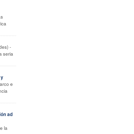
as
rica
es) -
a seria
 y
Marco e
ncia
ión ad
e la