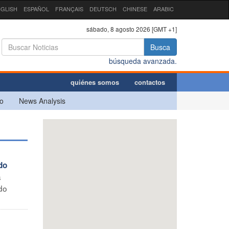
GLISH
ESPAÑOL
FRANÇAIS
DEUTSCH
CHINESE
ARABIC
sábado, 8 agosto 2026 [GMT +1]
Busca
búsqueda avanzada.
quiénes somos
contactos
o
News Analysis
do
a
do