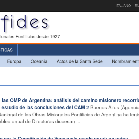
ITALIANO
EN
ionales Pontificias desde 1927
STICAS
Europa
Oceanía
Actos de la Santa Sede
Nombramient
s OMP de Argentina: análisis del camino misionero recorri
Buenos Aires (Agenci
y estudio de las conclusiones del CAM 2
acional de las Obras Misionales Pontificias de Argentina ha teni
blea anual de Directores diocesan ...
por la Constitución de Venezuela puede servir en estos