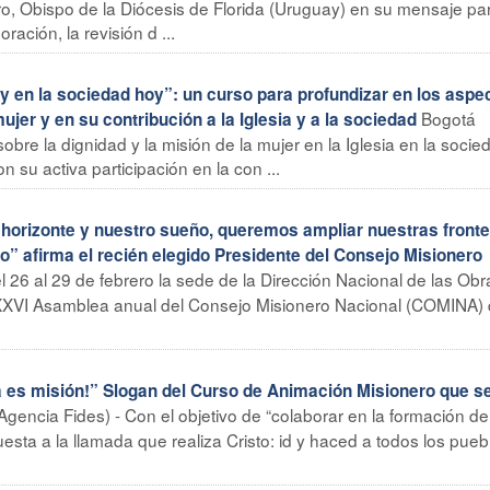
o, Obispo de la Diócesis de Florida (Uruguay) en su mensaje par
ación, la revisión d ...
 en la sociedad hoy”: un curso para profundizar en los aspe
Bogotá
mujer y en su contribución a la Iglesia y a la sociedad
sobre la dignidad y la misión de la mujer en la Iglesia en la socie
 su activa participación en la con ...
orizonte y nuestro sueño, queremos ampliar nuestras front
o” afirma el recién elegido Presidente del Consejo Misionero
el 26 al 29 de febrero la sede de la Dirección Nacional de las Obr
a XXVI Asamblea anual del Consejo Misionero Nacional (COMINA) 
es misión!” Slogan del Curso de Animación Misionero que s
Agencia Fides) - Con el objetivo de “colaborar en la formación de
esta a la llamada que realiza Cristo: id y haced a todos los pueb