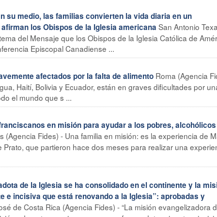
su medio, las familias convierten la vida diaria en un
San Antonio Tex
 afirman los Obispos de la Iglesia americana
el tema del Mensaje que los Obispos de la Iglesia Católica de Amé
ferencia Episcopal Canadiense ...
Roma (Agencia Fid
vemente afectados por la falta de alimento
a, Haití, Bolivia y Ecuador, están en graves dificultades por un
odo el mundo que s ...
anciscanos en misión para ayudar a los pobres, alcohólicos
 (Agencia Fides) - Una familia en misión: es la experiencia de 
 de Prato, que partieron hace dos meses para realizar una experie
ta de la Iglesia se ha consolidado en el continente y la mis
 e incisiva que está renovando a la Iglesia”: aprobadas y
sé de Costa Rica (Agencia Fides) - “La misión evangelizadora d