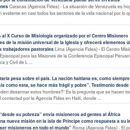
Caracas (Agencia Fides) - La situación de Venezuela es ho
ones
n evidente en casi todos los sectores de la vida nacional por lo 
l X Curso de Misiología organizado por el Centro Misionero
 de la misión universal de la Iglesia y ofrecerá elementos út
Lima (Agencia Fides) - El Centro Mis
os trabajadores pastorales
piscopal para las Misiones de la Conferencia Episcopal Peruan
 y Civil de L ...
ria pesa sobre el país. La nación haitiana es, como siempre,
is como esta, se hace más frágil y pobre”. Testimonio desde 
ueden desarmar estos hombres?” Es la pregunta que se hacen t
l contactad por la Agencia Fides en Haití, donde ...
esde su pobreza” envía misioneros ad gentes al África
una nueva misión en la isla de Príncipe como respuesta a su 
Roma (Agencia Fides) - El p
 ser misioneros en todo el mundo”