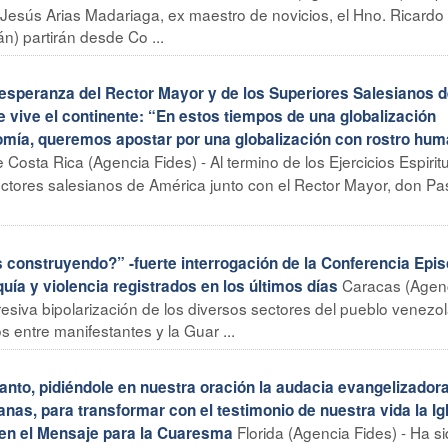
 Jesús Arias Madariaga, ex maestro de novicios, el Hno. Ricardo
n) partirán desde Co ...
esperanza del Rector Mayor y de los Superiores Salesianos 
e vive el continente: “En estos tiempos de una globalización
omía, queremos apostar por una globalización con rostro hu
Costa Rica (Agencia Fides) - Al termino de los Ejercicios Espirit
ectores salesianos de América junto con el Rector Mayor, don Pa
nstruyendo?” -fuerte interrogación de la Conferencia Epis
Caracas (Agen
ía y violencia registrados en los últimos días
gresiva bipolarización de los diversos sectores del pueblo venezo
 entre manifestantes y la Guar ...
nto, pidiéndole en nuestra oración la audacia evangelizadora
nas, para transformar con el testimonio de nuestra vida la Ig
Florida (Agencia Fides) - Ha s
 en el Mensaje para la Cuaresma