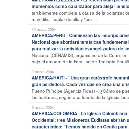
momentos como catalizador para alejar tensi
terriblemente compleja a causa de la polarizació
muy difícil hablar de ello y “por ...
10 marzo 2004
AMERICA/PERÚ - Comienzan las inscripciones a
Nacional que abordará temáticas fundamentales
para realizar la actividad evangelizadora de l
Nacional (CENAMIS), organismo de la Comisión E
bajo el amparo de la Facultad de Teología Pontifica
9 marzo 2004
AMERICA/HAITI - “Una gran catástrofe humanita
gran perdedora. Cada vez que se crea una cris
Puerto Príncipe (Agencia Fides) - “¿Cómo se p
los haitianos, según una fuente de la Iglesia loca
9 marzo 2004
AMERICA/COLOMBIA - La Iglesia Colombiana “d
Occidental: tres Misioneros Eudistas abrirán 
característico: “hemos nacido en Ocaña para