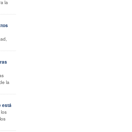
a la
ctos
dad,
eras
as
de la
e está
 los
los