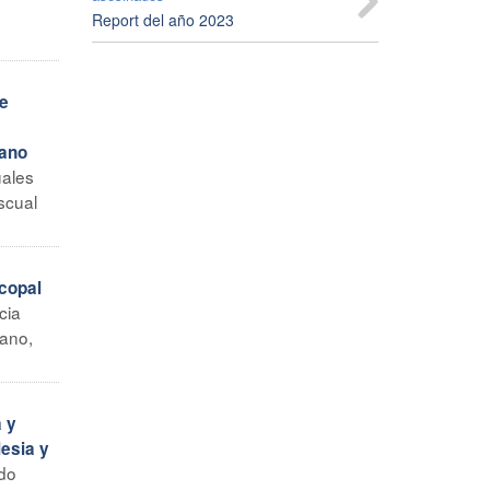
Report del año 2023
de
mano
uales
scual
copal
cia
lano,
 y
lesia y
ido