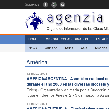
Síguenos
Organo de informacion de las Obras Mis
HOME
MISIONEROS ASESINADOS
ESTADÍ
News
Vaticano
África
Asia
América
América
12 marzo 2004
AMERICA/ARGENTINA - Asamblea nacional de la
durante el año 2003 en las diversas diócesis 
Fides) - Organizada y animada por la Dirección N
lugar en Buenos Aires el 2 y 3 de marzo, la Asam
11 marzo 2004
AMERICA/VENEZUELA - El referéndum previsto 