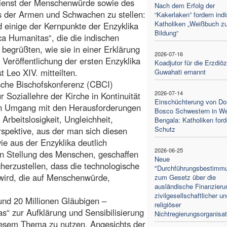
Dienst der Menschenwürde sowie des
Nach dem Erfolg der
s der Armen und Schwachen zu stellen:
“Kakerlaken” fordern ind
Katholiken „Weißbuch zu
d einige der Kernpunkte der Enzyklika
Bildung“
ca Humanitas“, die die indischen
 begrüßten, wie sie in einer Erklärung
2026-07-16
 Veröffentlichung der ersten Enzyklika
Koadjutor für die Erzdiö
t Leo XIV. mitteilten.
Guwahati ernannt
sche Bischofskonferenz (CBCI)
2026-07-14
r Soziallehre der Kirche in Kontinuität
Einschüchterung von Do
en Umgang mit den Herausforderungen
Bosco Schwestern in W
: Arbeitslosigkeit, Ungleichheit,
Bengala: Katholiken ford
Schutz
pektive, aus der man sich diesen
ie aus der Enzyklika deutlich
2026-06-25
len Stellung des Menschen, geschaffen
Neue
herzustellen, dass die technologische
"Durchführungsbestimm
 wird, die auf Menschenwürde,
zum Gesetz über die
ausländische Finanzieru
zivilgesellschaftlicher u
und 20 Millionen Gläubigen –
religiöser
as“ zur Aufklärung und Sensibilisierung
Nichtregierungsorganisa
iesem Thema zu nutzen. Angesichts der