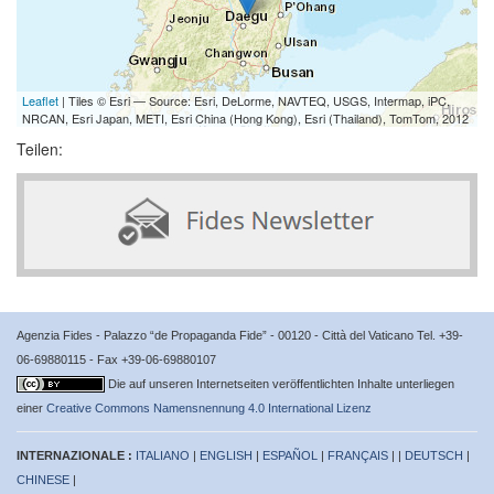
Leaflet
| Tiles © Esri — Source: Esri, DeLorme, NAVTEQ, USGS, Intermap, iPC,
NRCAN, Esri Japan, METI, Esri China (Hong Kong), Esri (Thailand), TomTom, 2012
Teilen:
Agenzia Fides - Palazzo “de Propaganda Fide” - 00120 - Città del Vaticano Tel. +39-
06-69880115 - Fax +39-06-69880107
Die auf unseren Internetseiten veröffentlichten Inhalte unterliegen
einer
Creative Commons Namensnennung 4.0 International Lizenz
INTERNAZIONALE :
ITALIANO
|
ENGLISH
|
ESPAÑOL
|
FRANÇAIS
| |
DEUTSCH
|
CHINESE
|