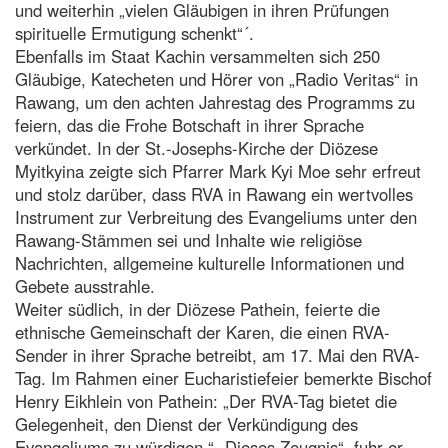
und weiterhin „vielen Gläubigen in ihren Prüfungen
spirituelle Ermutigung schenkt“´.
Ebenfalls im Staat Kachin versammelten sich 250
Gläubige, Katecheten und Hörer von „Radio Veritas“ in
Rawang, um den achten Jahrestag des Programms zu
feiern, das die Frohe Botschaft in ihrer Sprache
verkündet. In der St.-Josephs-Kirche der Diözese
Myitkyina zeigte sich Pfarrer Mark Kyi Moe sehr erfreut
und stolz darüber, dass RVA in Rawang ein wertvolles
Instrument zur Verbreitung des Evangeliums unter den
Rawang-Stämmen sei und Inhalte wie religiöse
Nachrichten, allgemeine kulturelle Informationen und
Gebete ausstrahle.
Weiter südlich, in der Diözese Pathein, feierte die
ethnische Gemeinschaft der Karen, die einen RVA-
Sender in ihrer Sprache betreibt, am 17. Mai den RVA-
Tag. Im Rahmen einer Eucharistiefeier bemerkte Bischof
Henry Eikhlein von Pathein: „Der RVA-Tag bietet die
Gelegenheit, den Dienst der Verkündigung des
Evangeliums zu würdigen.“ „Dieses Zeugnis“, fuhr er