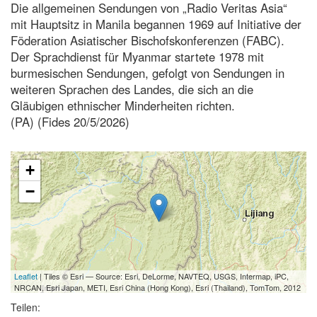
Die allgemeinen Sendungen von „Radio Veritas Asia“
mit Hauptsitz in Manila begannen 1969 auf Initiative der
Föderation Asiatischer Bischofskonferenzen (FABC).
Der Sprachdienst für Myanmar startete 1978 mit
burmesischen Sendungen, gefolgt von Sendungen in
weiteren Sprachen des Landes, die sich an die
Gläubigen ethnischer Minderheiten richten.
(PA) (Fides 20/5/2026)
+
−
Leaflet
| Tiles © Esri — Source: Esri, DeLorme, NAVTEQ, USGS, Intermap, iPC,
NRCAN, Esri Japan, METI, Esri China (Hong Kong), Esri (Thailand), TomTom, 2012
Teilen: