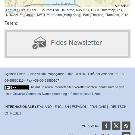
Leaflet
| Tiles © Esri — Source: Esri, DeLorme, NAVTEQ, USGS, Intermap, iPC,
NRCAN, Esri Japan, METI, Esri China (Hong Kong), Esri (Thailand), TomTom, 2012
Teilen:
Agenzia Fides - Palazzo “de Propaganda Fide” - 00120 - Città del Vaticano Tel. +39-
06-69880115 - Fax +39-06-69880107
Die auf unseren Internetseiten veröffentlichten Inhalte unterliegen
einer
Creative Commons Namensnennung 4.0 International Lizenz
INTERNAZIONALE :
ITALIANO
|
ENGLISH
|
ESPAÑOL
|
FRANÇAIS
| |
DEUTSCH
|
CHINESE
|
Follow us: