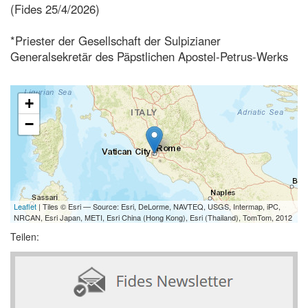
(Fides 25/4/2026)
*Priester der Gesellschaft der Sulpizianer
Generalsekretär des Päpstlichen Apostel-Petrus-Werks
+
−
Leaflet
| Tiles © Esri — Source: Esri, DeLorme, NAVTEQ, USGS, Intermap, iPC,
NRCAN, Esri Japan, METI, Esri China (Hong Kong), Esri (Thailand), TomTom, 2012
Teilen: