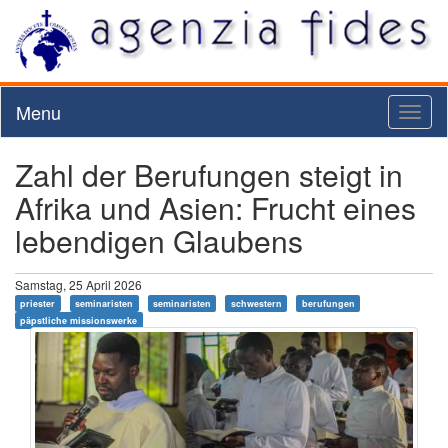
Menu
Toggl
naviga
Zahl der Berufungen steigt in
Afrika und Asien: Frucht eines
lebendigen Glaubens
Samstag, 25 April 2026
priester
seminaristen
seminaristen
schwestern
berufungen
päpstliche missionswerke