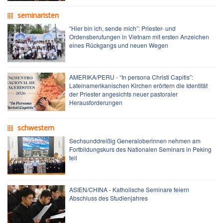
seminaristen
“Hier bin ich, sende mich”: Priester- und
Ordensberufungen in Vietnam mit ersten Anzeichen
eines Rückgangs und neuen Wegen
AMERIKA/PERU - “In persona Christi Capitis”:
Lateinamerikanischen Kirchen erörtern die Identität
der Priester angesichts neuer pastoraler
Herausforderungen
schwestern
Sechsunddreißig Generaloberinnen nehmen am
Fortbildungskurs des Nationalen Seminars in Peking
teil
ASIEN/CHINA - Katholische Seminare feiern
Abschluss des Studienjahres