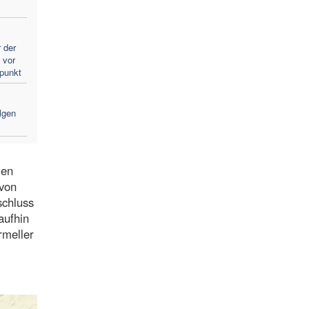
 der
 vor
lpunkt
lgen
len
 von
schluss
aufhin
rmeller