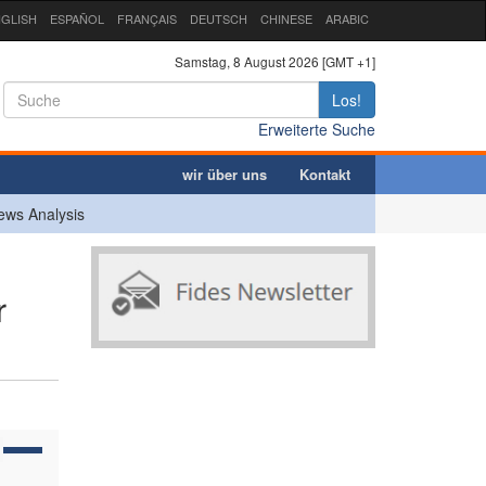
GLISH
ESPAÑOL
FRANÇAIS
DEUTSCH
CHINESE
ARABIC
Samstag, 8 August 2026 [GMT +1]
Los!
Erweiterte Suche
wir über uns
Kontakt
ews Analysis
r