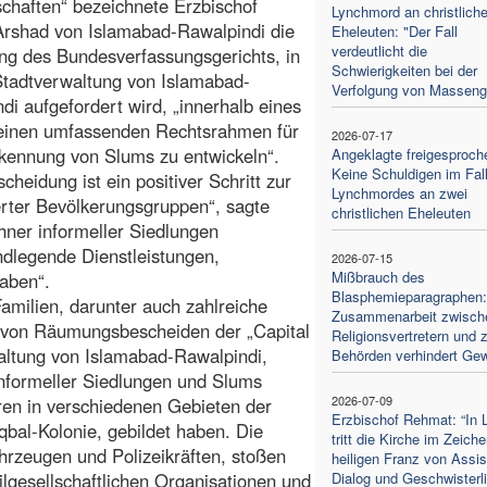
haften“ bezeichnete Erzbischof
Lynchmord an christlich
Arshad von Islamabad-Rawalpindi die
Eheleuten: "Der Fall
verdeutlicht die
g des Bundesverfassungsgerichts, in
Schwierigkeiten bei der
Stadtverwaltung von Islamabad-
Verfolgung von Masseng
di aufgefordert wird, „innerhalb eines
einen umfassenden Rechtsrahmen für
2026-07-17
kennung von Slums zu entwickeln“.
Angeklagte freigesproch
Keine Schuldigen im Fal
scheidung ist ein positiver Schritt zur
Lynchmordes an zwei
erter Bevölkerungsgruppen“, sagte
christlichen Eheleuten
hner informeller Siedlungen
ndlegende Dienstleistungen,
2026-07-15
Mißbrauch des
aben“.
Blasphemieparagraphen:
milien, darunter auch zahlreiche
Zusammenarbeit zwisch
en von Räumungsbescheiden der „Capital
Religionsvertretern und z
altung von Islamabad-Rawalpindi,
Behörden verhindert Gew
informeller Siedlungen und Slums
2026-07-09
ren in verschiedenen Gebieten der
Erzbischof Rehmat: “In 
qbal-Kolonie, gebildet haben. Die
tritt die Kirche im Zeich
rzeugen und Polizeikräften, stoßen
heiligen Franz von Assisi
lgesellschaftlichen Organisationen und
Dialog und Geschwisterli