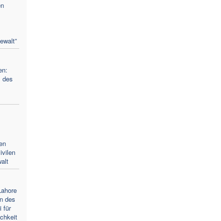
en
ewalt”
en:
l des
en
ivilen
alt
Lahore
en des
 für
chkeit