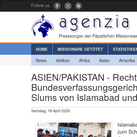
Follow us
Presseorgan der Päpstlichen Missionswe
HOME
MISSIONARE GETÖTET
STATISTIKE
News
Vatikan
Afrika
Asien
Amerika
ASIEN/PAKISTAN - Recht
Bundesverfassungsgericht
Slums von Islamabad und
Samstag, 18 April 2026
Islamaba
zum Schu