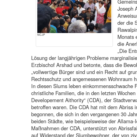
Gemeinsc
Joseph 
Anweisun
der die 
Rawalpin
NCJP
Monats 
die Aner
„Die Ent
Lösung der langjährigen Probleme marginalisi
Erzbischof Arshad und betonte, dass die Bewo
„vollwertige Bürger sind und ein Recht auf gru
Rechtsschutz und angemessenen Wohnraum h
In diesen Slums leben einkommensschwache Fa
christliche Familien, die in den letzten Woch
Developement Aithority“ (CDA), der Stadtverw
betroffen waren. Die CDA hat mit dem Abriss 
begonnen, die sich in den vergangenen 30 Jah
beiden Städte, wie beispielsweise der Allama-I
Maßnahmen der CDA, unterstützt von Abrissfah
auf Widerstand der Slumbewohner, der von zivi