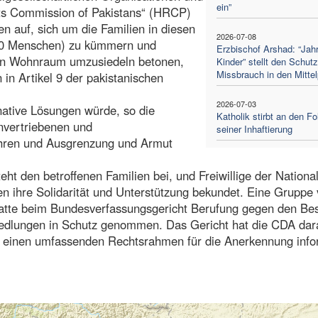
ein”
s Commission of Pakistans“ (HRCP)
n auf, sich um die Familien in diesen
2026-07-08
000 Menschen) zu kümmern und
Erzbischof Arshad: “Jahr
chen Wohnraum umzusiedeln betonen,
Kinder” stellt den Schutz
Missbrauch in den Mitte
in Artikel 9 der pakistanischen
2026-07-03
native Lösungen würde, so die
Katholik stirbt an den Fo
nvertriebenen und
seiner Inhaftierung
ühren und Ausgrenzung und Armut
ht den betroffenen Familien bei, und Freiwillige der Nationa
n ihre Solidarität und Unterstützung bekundet. Eine Gruppe
hatte beim Bundesverfassungsgericht Berufung gegen den Be
iedlungen in Schutz genommen. Das Gericht hat die CDA dar
 einen umfassenden Rechtsrahmen für die Anerkennung info