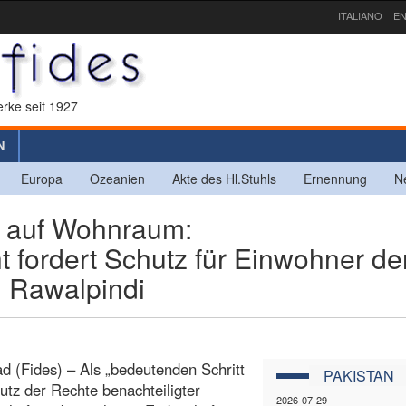
ITALIANO
EN
rke seit 1927
N
Europa
Ozeanien
Akte des Hl.Stuhls
Ernennung
N
 auf Wohnraum:
 fordert Schutz für Einwohner de
 Rawalpindi
d (Fides) – Als „bedeutenden Schritt
PAKISTAN
tz der Rechte benachteiligter
2026-07-29