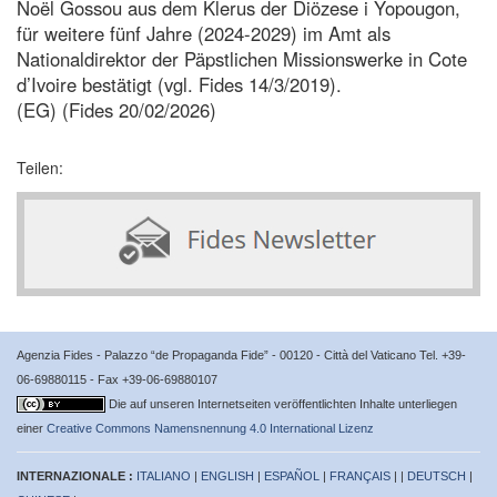
Noël Gossou aus dem Klerus der Diözese i Yopougon,
für weitere fünf Jahre (2024-2029) im Amt als
Nationaldirektor der Päpstlichen Missionswerke in Cote
d’Ivoire bestätigt (vgl. Fides 14/3/2019).
(EG) (Fides 20/02/2026)
Teilen:
Agenzia Fides - Palazzo “de Propaganda Fide” - 00120 - Città del Vaticano Tel. +39-
06-69880115 - Fax +39-06-69880107
Die auf unseren Internetseiten veröffentlichten Inhalte unterliegen
einer
Creative Commons Namensnennung 4.0 International Lizenz
INTERNAZIONALE :
ITALIANO
|
ENGLISH
|
ESPAÑOL
|
FRANÇAIS
| |
DEUTSCH
|