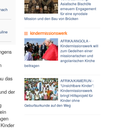
Asiatische Bischöfe
erneuern Engagement
 nach
für eine synodale
Mission und den Bau von Brücken
uline
kindermissionswerk
AFRIKA/ANGOLA -
Kindermissionswerk will
ingens
zum Gedeihen einer
missionarischen und
angolanischen Kirche
n
beitragen
au das
AFRIKA/KAMERUN -
“Unsichtbare Kinder”:
Kindermissionswerk
und der
bringt Hilfsprojekt für
Kinder ohne
g
Geburtsurkunde auf den Weg
ein
agen
 Kinder