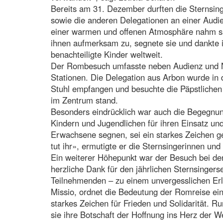
Bereits am 31. Dezember durften die Sternsin
sowie die anderen Delegationen an einer Audie
einer warmen und offenen Atmosphäre nahm sich
ihnen aufmerksam zu, segnete sie und dankte ih
benachteiligte Kinder weltweit.
Der Rombesuch umfasste neben Audienz und N
Stationen. Die Delegation aus Arbon wurde in 
Stuhl empfangen und besuchte die Päpstlichen
im Zentrum stand.
Besonders eindrücklich war auch die Begegnun
Kindern und Jugendlichen für ihren Einsatz un
Erwachsene segnen, sei ein starkes Zeichen g
tut ihr», ermutigte er die Sternsingerinnen und
Ein weiterer Höhepunkt war der Besuch bei d
herzliche Dank für den jährlichen Sternsinger
Teilnehmenden – zu einem unvergesslichen Erl
Missio, ordnet die Bedeutung der Romreise ein
starkes Zeichen für Frieden und Solidarität. 
sie ihre Botschaft der Hoffnung ins Herz der We