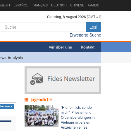
GLISH
ESPAÑOL
FRANÇAIS
DEUTSCH
CHINESE
ARABIC
Samstag, 8 August 2026 [GMT +1]
Los!
Erweiterte Suche
wir über uns
Kontakt
ews Analysis
jugendliche
sionswerk
“Hier bin ich, sende
mich”: Priester- und
Ordensberufungen in
Vietnam mit ersten
Anzeichen eines