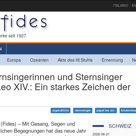
ITALIANO
EN
rke seit 1927
N
Europa
Ozeanien
Akte des Hl.Stuhls
Ernennung
N
singerinnen und Sternsinger
o XIV.: Ein starkes Zeichen der
jugendliche
sternsinger
papst leo xiv.
kindermis
 (Fides) – Mit Gesang, Segen und
SCHWEIZ
lichen Begegnungen hat das neue Jahr
2026-06-21