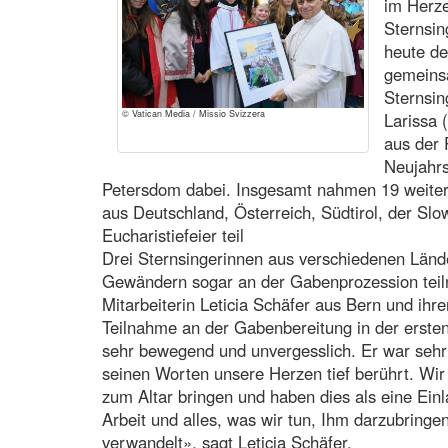
im Herz
Sternsin
heute de
gemeinsa
Sternsin
© Vatican Media / Missio Svizzera
Larissa 
aus der 
Neujahrs
Petersdom dabei. Insgesamt nahmen 19 weiter
aus Deutschland, Österreich, Südtirol, der Sl
Eucharistiefeier teil
Drei Sternsingerinnen aus verschiedenen Länder
Gewändern sogar an der Gabenprozession teil
Mitarbeiterin Leticia Schäfer aus Bern und ihr
Teilnahme an der Gabenbereitung in der erste
sehr bewegend und unvergesslich. Er war sehr h
seinen Worten unsere Herzen tief berührt. Wir
zum Altar bringen und haben dies als eine Ein
Arbeit und alles, was wir tun, Ihm darzubringen
verwandelt», sagt Leticia Schäfer.