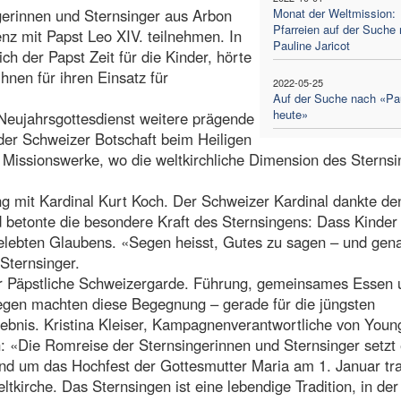
gerinnen und Sternsinger aus Arbon
Monat der Weltmission:
Pfarreien auf der Suche
nz mit Papst Leo XIV. teilnehmen. In
Pauline Jaricot
 der Papst Zeit für die Kinder, hörte
nen für ihren Einsatz für
2022-05-25
Auf der Suche nach «Pa
heute»
eujahrsgottesdienst weitere prägende
der Schweizer Botschaft beim Heiligen
 Missionswerke, wo die weltkirchliche Dimension des Sterns
g mit Kardinal Kurt Koch. Der Schweizer Kardinal dankte de
d betonte die besondere Kraft des Sternsingens: Dass Kinder
elebten Glaubens. «Segen heisst, Gutes zu sagen – und gen
 Sternsinger.
er Päpstliche Schweizergarde. Führung, gemeinsames Essen 
segen machten diese Begegnung – gerade für die jüngsten
ebnis. Kristina Kleiser, Kampagnenverantwortliche von Youn
: «Die Romreise der Sternsingerinnen und Sternsinger setzt 
Rund um das Hochfest der Gottesmutter Maria am 1. Januar tr
ltkirche. Das Sternsingen ist eine lebendige Tradition, in der