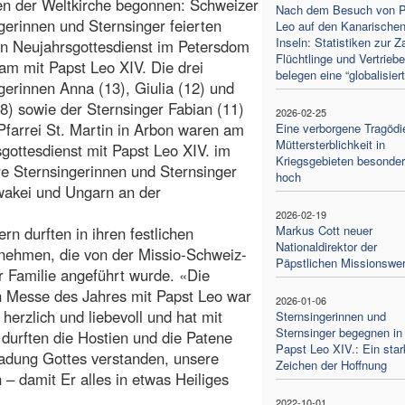
en der Weltkirche begonnen: Schweizer
Nach dem Besuch von P
gerinnen und Sternsinger feierten
Leo auf den Kanarische
Inseln: Statistiken zur Z
n Neujahrsgottesdienst im Petersdom
Flüchtlinge und Vertrieb
m mit Papst Leo XIV. Die drei
belegen eine “globalisier
gerinnen Anna (13), Giulia (12) und
(8) sowie der Sternsinger Fabian (11)
2026-02-25
Pfarrei St. Martin in Arbon waren am
Eine verborgene Tragödi
Müttersterblichkeit in
gottesdienst mit Papst Leo XIV. im
Kriegsgebieten besonde
e Sternsingerinnen und Sternsinger
hoch
owakei und Ungarn an der
2026-02-19
Markus Cott neuer
n durften in ihren festlichen
Nationaldirektor der
nehmen, die von der Missio-Schweiz-
Päpstlichen Missionswe
er Familie angeführt wurde. «Die
n Messe des Jahres mit Papst Leo war
2026-01-06
erzlich und liebevoll und hat mit
Sternsingerinnen und
Sternsinger begegnen i
 durften die Hostien und die Patene
Papst Leo XIV.: Ein sta
ladung Gottes verstanden, unsere
Zeichen der Hoffnung
 – damit Er alles in etwas Heiliges
2022-10-01