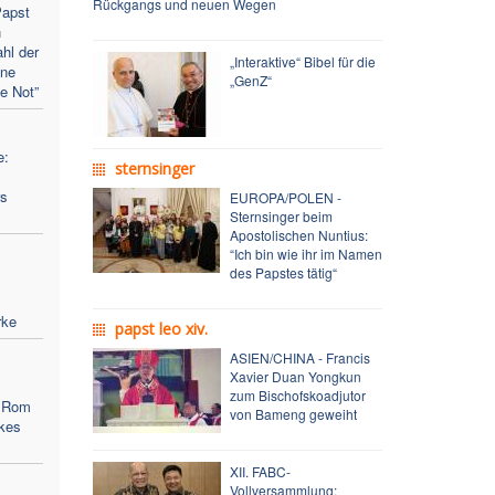
Rückgangs und neuen Wegen
apst
n
ahl der
„Interaktive“ Bibel für die
ene
„GenZ“
te Not”
e:
sternsinger
rs
EUROPA/POLEN -
Sternsinger beim
Apostolischen Nuntius:
“Ich bin wie ihr im Namen
des Papstes tätig“
rke
papst leo xiv.
ASIEN/CHINA - Francis
Xavier Duan Yongkun
zum Bischofskoadjutor
n Rom
von Bameng geweiht
rkes
XII. FABC-
Vollversammlung: