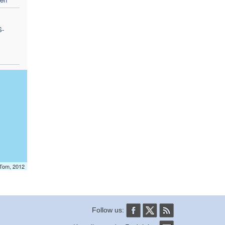
S-
mTom, 2012
Follow us: