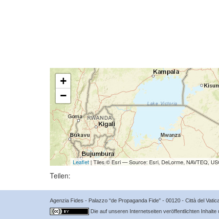
+
−
Leaflet
| Tiles © Esri — Source: Esri, DeLorme, NAVTEQ, USG
Teilen:
Agenzia Fides - Palazzo “de Propaganda Fide” - 00120 - Città del Vat
Die auf unseren Internetseiten veröffentlichten Inhalte