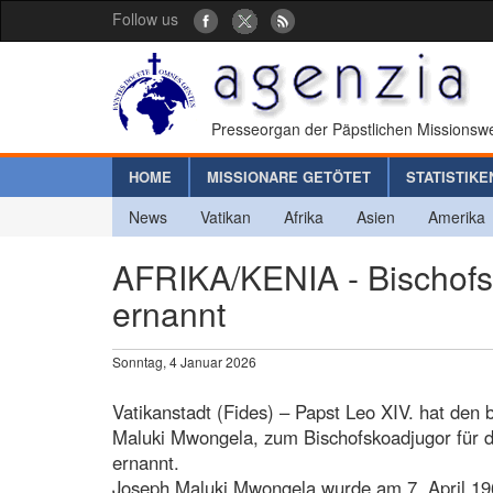
Follow us
Presseorgan der Päpstlichen Missionswe
HOME
MISSIONARE GETÖTET
STATISTIKE
News
Vatikan
Afrika
Asien
Amerika
AFRIKA/KENIA - Bischofs
ernannt
Sonntag, 4 Januar 2026
Vatikanstadt (Fides) – Papst Leo XIV. hat den 
Maluki Mwongela, zum Bischofskoadjugor für d
ernannt.
Joseph Maluki Mwongela wurde am 7. April 196