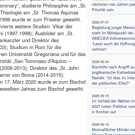
nächsten vier Jahren pas
eminary“, studierte Philosophie am „St.
Priorität sein
 Theologie am „St. Thomas Aquinas
1996 wurde er zum Priester geweiht.
2026-07-21
vierte weitere Studien: Vikar der
Begleitung junger Mens
i (1997-1998); Ausbilder am „St.
steht im Mittelpunkt der 
AMECEA-Vollversammlu
ankanzler und Direktor des
“Lasst euch die Hoffnung
03); Studium in Rom für die
nehmen“
hen Universität Gregoriana und für das
ersität „San Tommaso d'Aquino –
2026-06-24
Bischöfe nach Angriff au
2008-2013); Direktor des „St. John
anglikanische Kathedrale
 Pfarrer von Boma (2014-2015);
Nairobi: “Ist dies im Int
Am 17. März 2020 wurde er zum Bischof
der politischen Elite?“
desselben Jahres zum Bischof geweiht.
2026-06-19
Im Vorfeld der Wahlen i
2027 treten Politiker ver
in Kirchen auf
2026-06-12
Mutmaßlicher Mörder vo
Pfarrer Bett festgenom