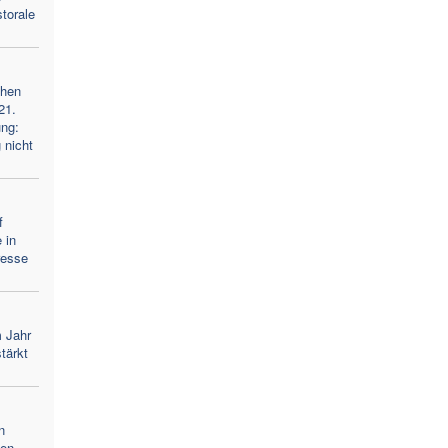
torale
chen
21.
ng:
 nicht
f
 in
eresse
m Jahr
stärkt
n
men