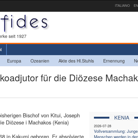
ITALIANO
EN
rke seit 1927
N
Europa
Ozeanien
Akte des Hl.Stuhls
Ernennung
N
koadjutor für die Diözese Macha
bisherigen Bischof von Kitui, Joseph
KENIA
ie Diözese i Machakos (Kenia)
2026-07-28
Vollversammlung: Junge
8 in Kakumi geboren. Er absolvierte
Menschen werden in de