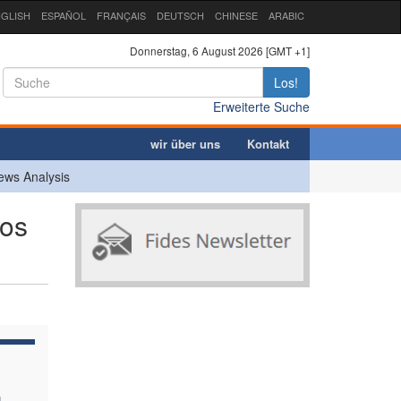
GLISH
ESPAÑOL
FRANÇAIS
DEUTSCH
CHINESE
ARABIC
Donnerstag, 6 August 2026 [GMT +1]
Los!
Erweiterte Suche
wir über uns
Kontakt
ews Analysis
kos
n