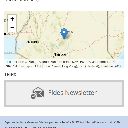
+
−
Leaflet
| Tiles © Esri — Source: Esri, DeLorme, NAVTEQ, USGS, Intermap, iPC,
NRCAN, Esri Japan, METI, Esri China (Hong Kong), Esri (Thailand), TomTom, 2012
Teilen:
Agenzia Fides - Palazzo “de Propaganda Fide” - 00120 - Città del Vaticano Tel. +39-