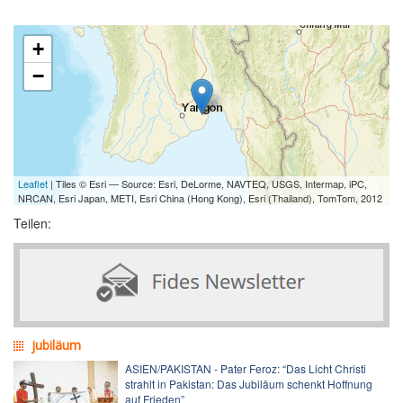
+
−
Leaflet
| Tiles © Esri — Source: Esri, DeLorme, NAVTEQ, USGS, Intermap, iPC,
NRCAN, Esri Japan, METI, Esri China (Hong Kong), Esri (Thailand), TomTom, 2012
Teilen:
jubiläum
ASIEN/PAKISTAN - Pater Feroz: “Das Licht Christi
strahlt in Pakistan: Das Jubiläum schenkt Hoffnung
auf Frieden”