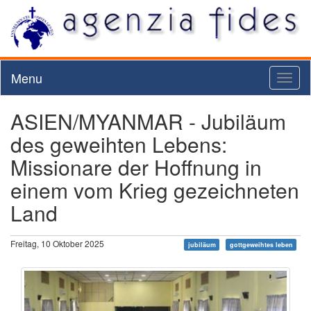
Menu
Toggl
naviga
ASIEN/MYANMAR - Jubiläum
des geweihten Lebens:
Missionare der Hoffnung in
einem vom Krieg gezeichneten
Land
Freitag, 10 Oktober 2025
jubiläum
gottgeweihtes leben