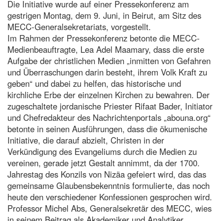
Die Initiative wurde auf einer Pressekonferenz am
gestrigen Montag, dem 9. Juni, in Beirut, am Sitz des
MECC-Generalsekretariats, vorgestellt.
Im Rahmen der Pressekonferenz betonte die MECC-
Medienbeauftragte, Lea Adel Maamary, dass die erste
Aufgabe der christlichen Medien „inmitten von Gefahren
und Überraschungen darin besteht, ihrem Volk Kraft zu
geben“ und dabei zu helfen, das historische und
kirchliche Erbe der einzelnen Kirchen zu bewahren. Der
zugeschaltete jordanische Priester Rifaat Bader, Initiator
und Chefredakteur des Nachrichtenportals „abouna.org“
betonte in seinen Ausführungen, dass die ökumenische
Initiative, die darauf abzielt, Christen in der
Verkündigung des Evangeliums durch die Medien zu
vereinen, gerade jetzt Gestalt annimmt, da der 1700.
Jahrestag des Konzils von Nizäa gefeiert wird, das das
gemeinsame Glaubensbekenntnis formulierte, das noch
heute den verschiedener Konfessionen gesprochen wird.
Professor Michel Abs, Generalsekretär des MECC, wies
in seinem Beitrag als Akademiker und Analytiker