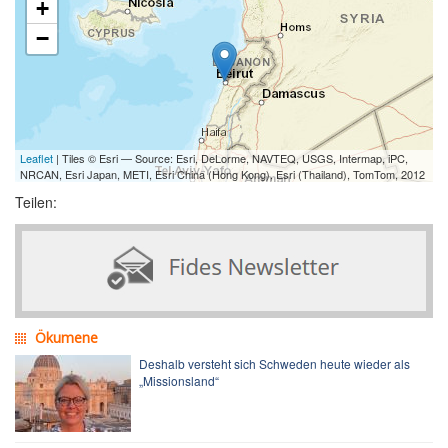
+
−
Leaflet
| Tiles © Esri — Source: Esri, DeLorme, NAVTEQ, USGS, Intermap, iPC,
NRCAN, Esri Japan, METI, Esri China (Hong Kong), Esri (Thailand), TomTom, 2012
Teilen:
Ökumene
Deshalb versteht sich Schweden heute wieder als
„Missionsland“