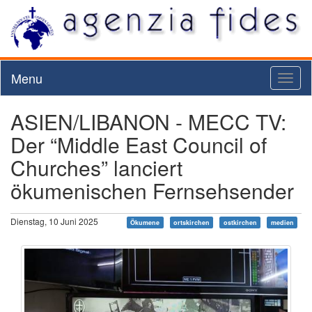
Menu
Toggl
naviga
ASIEN/LIBANON - MECC TV:
Der “Middle East Council of
Churches” lanciert
ökumenischen Fernsehsender
Dienstag, 10 Juni 2025
Ökumene
ortskirchen
ostkirchen
medien