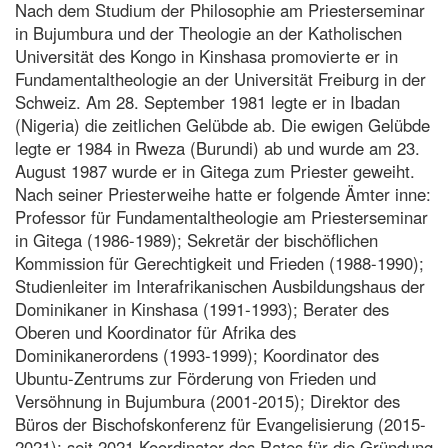
Nach dem Studium der Philosophie am Priesterseminar
in Bujumbura und der Theologie an der Katholischen
Universität des Kongo in Kinshasa promovierte er in
Fundamentaltheologie an der Universität Freiburg in der
Schweiz. Am 28. September 1981 legte er in Ibadan
(Nigeria) die zeitlichen Gelübde ab. Die ewigen Gelübde
legte er 1984 in Rweza (Burundi) ab und wurde am 23.
August 1987 wurde er in Gitega zum Priester geweiht.
Nach seiner Priesterweihe hatte er folgende Ämter inne:
Professor für Fundamentaltheologie am Priesterseminar
in Gitega (1986-1989); Sekretär der bischöflichen
Kommission für Gerechtigkeit und Frieden (1988-1990);
Studienleiter im Interafrikanischen Ausbildungshaus der
Dominikaner in Kinshasa (1991-1993); Berater des
Oberen und Koordinator für Afrika des
Dominikanerordens (1993-1999); Koordinator des
Ubuntu-Zentrums zur Förderung von Frieden und
Versöhnung in Bujumbura (2001-2015); Direktor des
Büros der Bischofskonferenz für Evangelisierung (2015-
2021); seit 2021 Koordinator des Rates für die Gründung